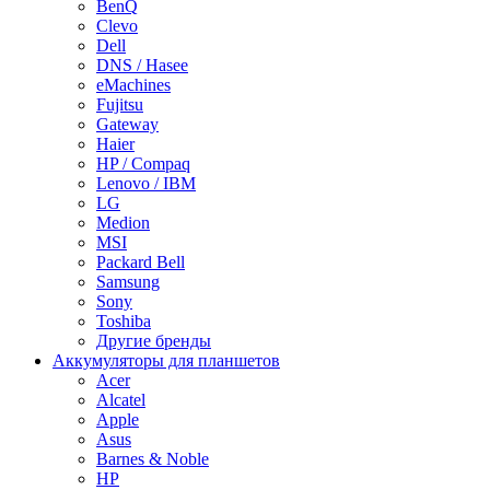
BenQ
Clevo
Dell
DNS / Hasee
eMachines
Fujitsu
Gateway
Haier
HP / Compaq
Lenovo / IBM
LG
Medion
MSI
Packard Bell
Samsung
Sony
Toshiba
Другие бренды
Аккумуляторы для планшетов
Acer
Alcatel
Apple
Asus
Barnes & Noble
HP