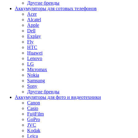
Другие бренды
Аккумуляторы для сотовых телефонов
Acer
Alcatel
Apple
Dell
Explay
Fly
HTC
Huawei
Lenovo
LG
Micromax
Nokia
Samsung
Sony
Другие бренды
Аккумуляторы для фото и видеотехники
Canon
Casio
FujiFilm
GoPro
JVC
Kodak
Leica