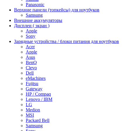
Panasonic
Верхние панели (топкейсы) для ноутбуков
Samsung
Внешние аккумуляторы
Дисплеи ( экран )
Apple
Sony
Зарядные устройства / блоки питания для ноутбуков
Acer
Apple
Asus
BenQ
Clevo
Dell
eMachines
Fujitsu
Gateway
HP / Compaq
Lenovo / IBM
LG
Medion
MSI
Packard Bell
Samsung
Sony