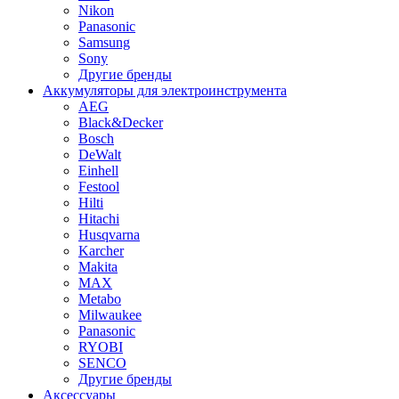
Nikon
Panasonic
Samsung
Sony
Другие бренды
Аккумуляторы для электроинструмента
AEG
Black&Decker
Bosch
DeWalt
Einhell
Festool
Hilti
Hitachi
Husqvarna
Karcher
Makita
MAX
Metabo
Milwaukee
Panasonic
RYOBI
SENCO
Другие бренды
Аксессуары