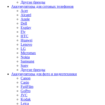
Другие бренды
Аккумуляторы для сотовых телефонов
Acer
Alcatel
Apple
Dell
Explay
Fly
HTC
Huawei
Lenovo
LG
Micromax
Nokia
Samsung
Sony
Другие бренды
Аккумуляторы для фото и видеотехники
Canon
Casio
FujiFilm
GoPro
JVC
Kodak
Leica