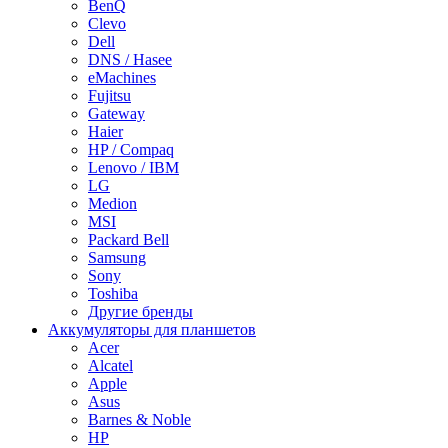
BenQ
Clevo
Dell
DNS / Hasee
eMachines
Fujitsu
Gateway
Haier
HP / Compaq
Lenovo / IBM
LG
Medion
MSI
Packard Bell
Samsung
Sony
Toshiba
Другие бренды
Аккумуляторы для планшетов
Acer
Alcatel
Apple
Asus
Barnes & Noble
HP