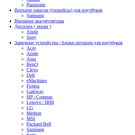
Panasonic
Верхние панели (топкейсы) для ноутбуков
Samsung
Внешние аккумуляторы
Дисплеи ( экран )
Apple
Sony
Зарядные устройства / блоки питания для ноутбуков
Acer
Apple
Asus
BenQ
Clevo
Dell
eMachines
Fujitsu
Gateway
HP / Compaq
Lenovo / IBM
LG
Medion
MSI
Packard Bell
Samsung
Sony