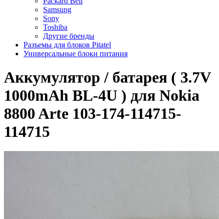
Packard Bell
Samsung
Sony
Toshiba
Другие бренды
Разъемы для блоков Pitatel
Универсальные блоки питания
Аккумулятор / батарея ( 3.7V
1000mAh BL-4U ) для Nokia
8800 Arte 103-174-114715-
114715