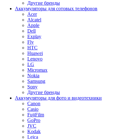
Другие бренды
Аккумуляторы для сотовых телефонов
Acer
Alcatel
Apple
Dell
Explay
Fly
HTC
Huawei
Lenovo
LG
Micromax
Nokia
Samsung
Sony
Другие бренды
Аккумуляторы для фото и видеотехники
Canon
Casio
FujiFilm
GoPro
JVC
Kodak
Leica