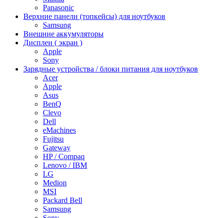
Panasonic
Верхние панели (топкейсы) для ноутбуков
Samsung
Внешние аккумуляторы
Дисплеи ( экран )
Apple
Sony
Зарядные устройства / блоки питания для ноутбуков
Acer
Apple
Asus
BenQ
Clevo
Dell
eMachines
Fujitsu
Gateway
HP / Compaq
Lenovo / IBM
LG
Medion
MSI
Packard Bell
Samsung
Sony