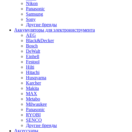
Nikon
Panasonic
Samsung
Sony
Другие бренды
Аккумуляторы для электроинструмента
AEG
Black&Decker
Bosch
DeWalt
Einhell
Festool
Hilti
Hitachi
Husqvarna
Karcher
Makita
MAX
Metabo
Milwaukee
Panasonic
RYOBI
SENCO
Другие бренды
Аксессуары