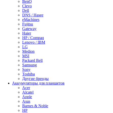
BenQ
Clevo
Dell
DNS / Hasee
eMachines
Fujitsu
Gateway
Haier
HP / Compaq
Lenovo / IBM
LG
Medion
MSI
Packard Bell
Samsung
Sony
Toshiba
Другие бренды
Аккумуляторы для планшетов
Acer
Alcatel
Apple
Asus
Barnes & Noble
HP