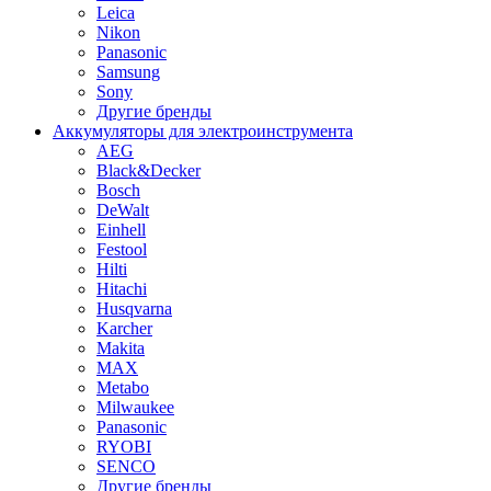
Leica
Nikon
Panasonic
Samsung
Sony
Другие бренды
Аккумуляторы для электроинструмента
AEG
Black&Decker
Bosch
DeWalt
Einhell
Festool
Hilti
Hitachi
Husqvarna
Karcher
Makita
MAX
Metabo
Milwaukee
Panasonic
RYOBI
SENCO
Другие бренды