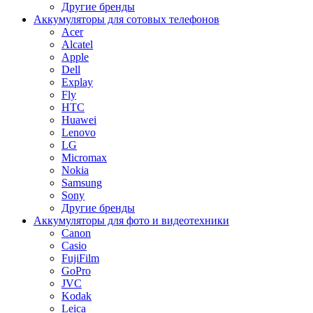
Другие бренды
Аккумуляторы для сотовых телефонов
Acer
Alcatel
Apple
Dell
Explay
Fly
HTC
Huawei
Lenovo
LG
Micromax
Nokia
Samsung
Sony
Другие бренды
Аккумуляторы для фото и видеотехники
Canon
Casio
FujiFilm
GoPro
JVC
Kodak
Leica