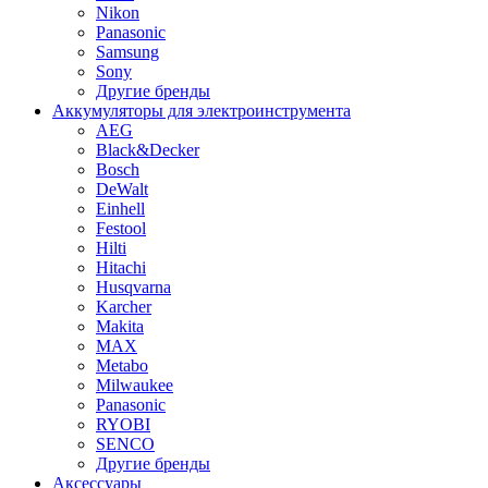
Nikon
Panasonic
Samsung
Sony
Другие бренды
Аккумуляторы для электроинструмента
AEG
Black&Decker
Bosch
DeWalt
Einhell
Festool
Hilti
Hitachi
Husqvarna
Karcher
Makita
MAX
Metabo
Milwaukee
Panasonic
RYOBI
SENCO
Другие бренды
Аксессуары