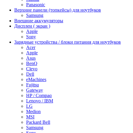
Panasonic
Верхние панели (топкейсы) для ноутбуков
Samsung
Внешние аккумуляторы
Дисплеи ( экран )
Apple
Sony
Зарядные устройства / блоки питания для ноутбуков
Acer
Apple
Asus
BenQ
Clevo
Dell
eMachines
Fujitsu
Gateway
HP / Compaq
Lenovo / IBM
LG
Medion
MSI
Packard Bell
Samsung
Sony