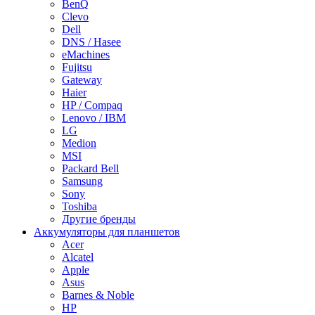
BenQ
Clevo
Dell
DNS / Hasee
eMachines
Fujitsu
Gateway
Haier
HP / Compaq
Lenovo / IBM
LG
Medion
MSI
Packard Bell
Samsung
Sony
Toshiba
Другие бренды
Аккумуляторы для планшетов
Acer
Alcatel
Apple
Asus
Barnes & Noble
HP