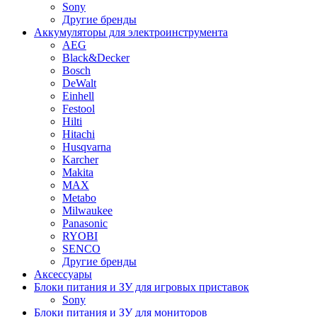
Sony
Другие бренды
Аккумуляторы для электроинструмента
AEG
Black&Decker
Bosch
DeWalt
Einhell
Festool
Hilti
Hitachi
Husqvarna
Karcher
Makita
MAX
Metabo
Milwaukee
Panasonic
RYOBI
SENCO
Другие бренды
Аксессуары
Блоки питания и ЗУ для игровых приставок
Sony
Блоки питания и ЗУ для мониторов