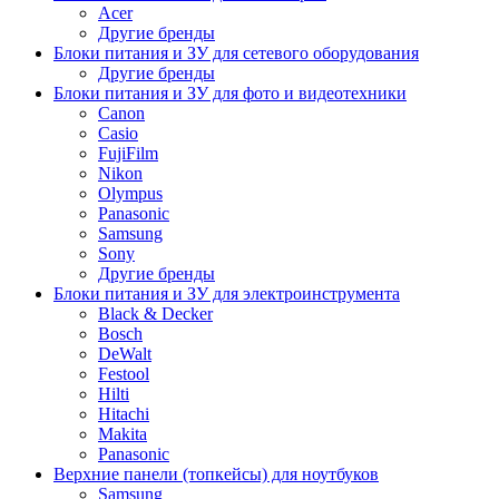
Acer
Другие бренды
Блоки питания и ЗУ для сетевого оборудования
Другие бренды
Блоки питания и ЗУ для фото и видеотехники
Canon
Casio
FujiFilm
Nikon
Olympus
Panasonic
Samsung
Sony
Другие бренды
Блоки питания и ЗУ для электроинструмента
Black & Decker
Bosch
DeWalt
Festool
Hilti
Hitachi
Makita
Panasonic
Верхние панели (топкейсы) для ноутбуков
Samsung