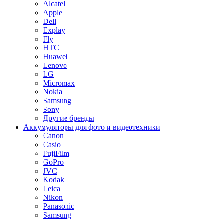
Alcatel
Apple
Dell
Explay
Fly
HTC
Huawei
Lenovo
LG
Micromax
Nokia
Samsung
Sony
Другие бренды
Аккумуляторы для фото и видеотехники
Canon
Casio
FujiFilm
GoPro
JVC
Kodak
Leica
Nikon
Panasonic
Samsung