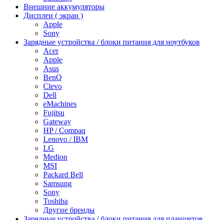
Внешние аккумуляторы
Дисплеи ( экран )
Apple
Sony
Зарядные устройства / блоки питания для ноутбуков
Acer
Apple
Asus
BenQ
Clevo
Dell
eMachines
Fujitsu
Gateway
HP / Compaq
Lenovo / IBM
LG
Medion
MSI
Packard Bell
Samsung
Sony
Toshiba
Другие бренды
Зарядные устройства / блоки питания для планшетов