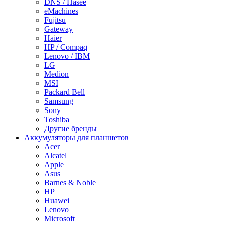
DNS / Hasee
eMachines
Fujitsu
Gateway
Haier
HP / Compaq
Lenovo / IBM
LG
Medion
MSI
Packard Bell
Samsung
Sony
Toshiba
Другие бренды
Аккумуляторы для планшетов
Acer
Alcatel
Apple
Asus
Barnes & Noble
HP
Huawei
Lenovo
Microsoft