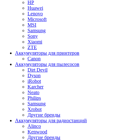
HP
Huawei
Lenovo
Microsoft
MSI
Samsung
Sony
Xiaomi
ZTE
Аккумуляторы для принтеров
Canon
Аккумуляторы для пылесосов
Dirt Devil
Dyson
iRobot
Karcher
Neato
Philips
Samsung
Xrobot
Другие бренды
Аккумуляторы для радиостанций
Alinco
Kenwood
Другие бренды