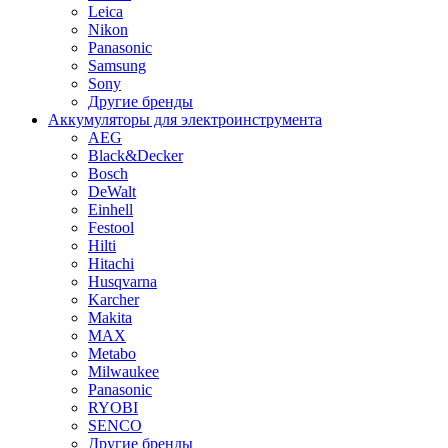
Leica
Nikon
Panasonic
Samsung
Sony
Другие бренды
Аккумуляторы для электроинструмента
AEG
Black&Decker
Bosch
DeWalt
Einhell
Festool
Hilti
Hitachi
Husqvarna
Karcher
Makita
MAX
Metabo
Milwaukee
Panasonic
RYOBI
SENCO
Другие бренды