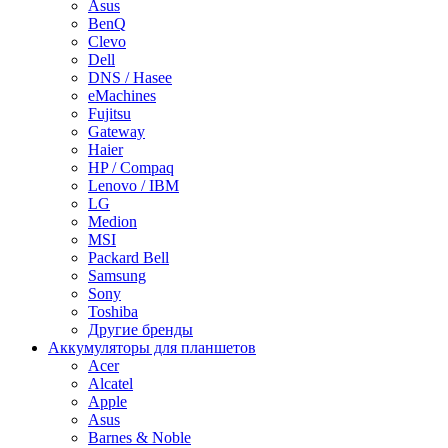
Asus
BenQ
Clevo
Dell
DNS / Hasee
eMachines
Fujitsu
Gateway
Haier
HP / Compaq
Lenovo / IBM
LG
Medion
MSI
Packard Bell
Samsung
Sony
Toshiba
Другие бренды
Аккумуляторы для планшетов
Acer
Alcatel
Apple
Asus
Barnes & Noble