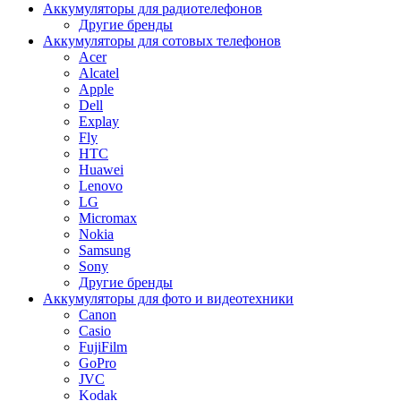
Аккумуляторы для радиотелефонов
Другие бренды
Аккумуляторы для сотовых телефонов
Acer
Alcatel
Apple
Dell
Explay
Fly
HTC
Huawei
Lenovo
LG
Micromax
Nokia
Samsung
Sony
Другие бренды
Аккумуляторы для фото и видеотехники
Canon
Casio
FujiFilm
GoPro
JVC
Kodak