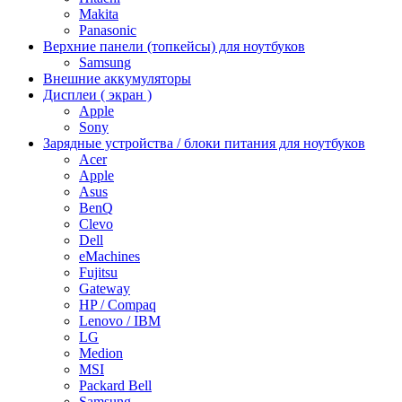
Makita
Panasonic
Верхние панели (топкейсы) для ноутбуков
Samsung
Внешние аккумуляторы
Дисплеи ( экран )
Apple
Sony
Зарядные устройства / блоки питания для ноутбуков
Acer
Apple
Asus
BenQ
Clevo
Dell
eMachines
Fujitsu
Gateway
HP / Compaq
Lenovo / IBM
LG
Medion
MSI
Packard Bell
Samsung