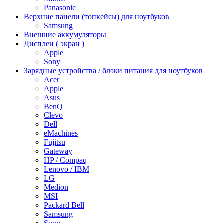
Panasonic
Верхние панели (топкейсы) для ноутбуков
Samsung
Внешние аккумуляторы
Дисплеи ( экран )
Apple
Sony
Зарядные устройства / блоки питания для ноутбуков
Acer
Apple
Asus
BenQ
Clevo
Dell
eMachines
Fujitsu
Gateway
HP / Compaq
Lenovo / IBM
LG
Medion
MSI
Packard Bell
Samsung
Sony