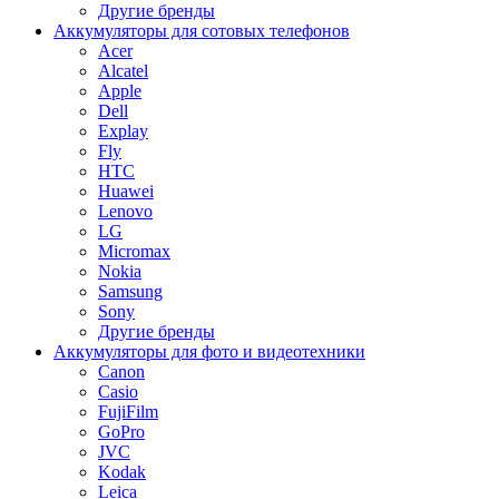
Другие бренды
Аккумуляторы для сотовых телефонов
Acer
Alcatel
Apple
Dell
Explay
Fly
HTC
Huawei
Lenovo
LG
Micromax
Nokia
Samsung
Sony
Другие бренды
Аккумуляторы для фото и видеотехники
Canon
Casio
FujiFilm
GoPro
JVC
Kodak
Leica