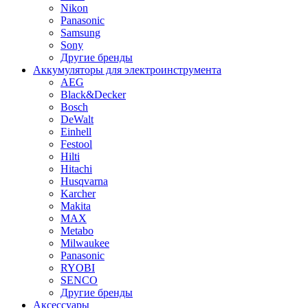
Nikon
Panasonic
Samsung
Sony
Другие бренды
Аккумуляторы для электроинструмента
AEG
Black&Decker
Bosch
DeWalt
Einhell
Festool
Hilti
Hitachi
Husqvarna
Karcher
Makita
MAX
Metabo
Milwaukee
Panasonic
RYOBI
SENCO
Другие бренды
Аксессуары