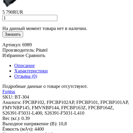
5 790RUR
На данный момент товара нет в наличии.
Заказать
Артикул:
6989
Производитель:
Pitatel
Избранное
Сравнить
Описание
Характеристики
Отзывы (0)
Подробные данные о товаре отсутствуют.
Fujitsu
SKU:
BT-304
Аналоги:
FPCBP102, FPCBP102AP, FPCBP101, FPCBP101AP,
FMVNBP145, FMVNBP144, FPCBP163Z, FPCBP164Z,
S26391-F5031-L400, S26391-F5031-L410
Вес (кг.):
0.39
Выходное напряжение (В):
10,8
Ёмкость (мАч):
4400