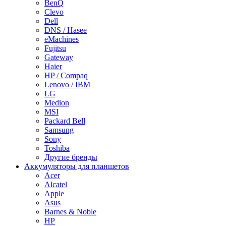
BenQ
Clevo
Dell
DNS / Hasee
eMachines
Fujitsu
Gateway
Haier
HP / Compaq
Lenovo / IBM
LG
Medion
MSI
Packard Bell
Samsung
Sony
Toshiba
Другие бренды
Аккумуляторы для планшетов
Acer
Alcatel
Apple
Asus
Barnes & Noble
HP