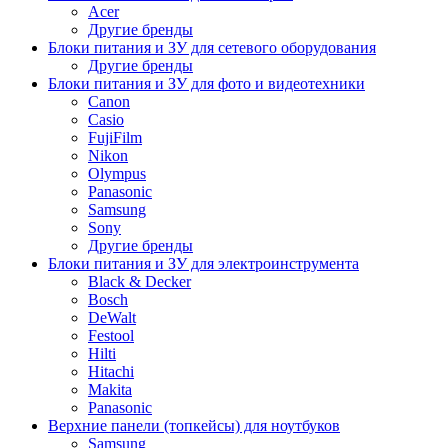
Acer
Другие бренды
Блоки питания и ЗУ для сетевого оборудования
Другие бренды
Блоки питания и ЗУ для фото и видеотехники
Canon
Casio
FujiFilm
Nikon
Olympus
Panasonic
Samsung
Sony
Другие бренды
Блоки питания и ЗУ для электроинструмента
Black & Decker
Bosch
DeWalt
Festool
Hilti
Hitachi
Makita
Panasonic
Верхние панели (топкейсы) для ноутбуков
Samsung