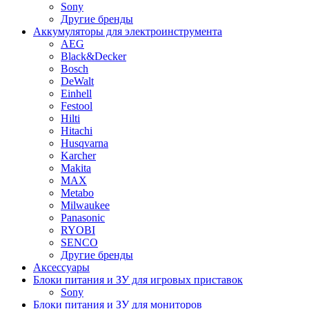
Sony
Другие бренды
Аккумуляторы для электроинструмента
AEG
Black&Decker
Bosch
DeWalt
Einhell
Festool
Hilti
Hitachi
Husqvarna
Karcher
Makita
MAX
Metabo
Milwaukee
Panasonic
RYOBI
SENCO
Другие бренды
Аксессуары
Блоки питания и ЗУ для игровых приставок
Sony
Блоки питания и ЗУ для мониторов