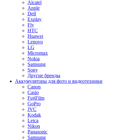
Alcatel
Apple
Dell
Explay
Fly
HTC
Huawei
Lenovo
LG
Micromax
Nokia
Samsung
Sony
Другие бренды
Аккумуляторы для фото и видеотехники
Canon
Casio
FujiFilm
GoPro
JVC
Kodak
Leica
Nikon
Panasonic
Samsung