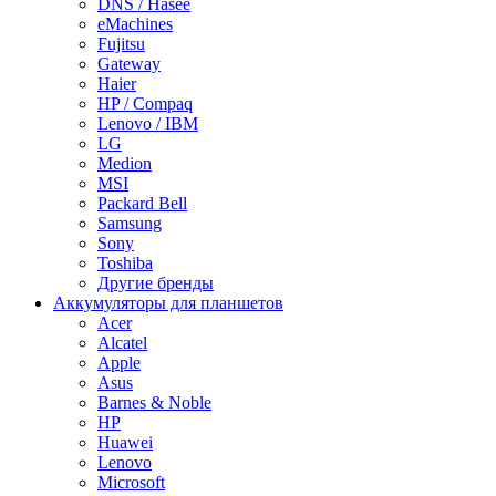
DNS / Hasee
eMachines
Fujitsu
Gateway
Haier
HP / Compaq
Lenovo / IBM
LG
Medion
MSI
Packard Bell
Samsung
Sony
Toshiba
Другие бренды
Аккумуляторы для планшетов
Acer
Alcatel
Apple
Asus
Barnes & Noble
HP
Huawei
Lenovo
Microsoft