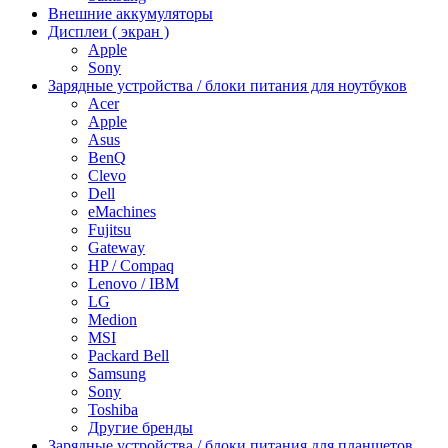
Внешние аккумуляторы
Дисплеи ( экран )
Apple
Sony
Зарядные устройства / блоки питания для ноутбуков
Acer
Apple
Asus
BenQ
Clevo
Dell
eMachines
Fujitsu
Gateway
HP / Compaq
Lenovo / IBM
LG
Medion
MSI
Packard Bell
Samsung
Sony
Toshiba
Другие бренды
Зарядные устройства / блоки питания для планшетов