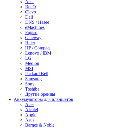
Asus
BenQ
Clevo
Dell
DNS / Hasee
eMachines
Fujitsu
Gateway
Haier
HP / Compaq
Lenovo / IBM
LG
Medion
MSI
Packard Bell
Samsung
Sony
Toshiba
Другие бренды
Аккумуляторы для планшетов
Acer
Alcatel
Apple
Asus
Barnes & Noble