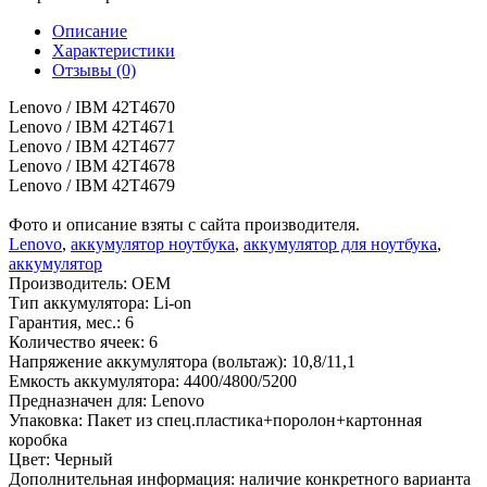
Описание
Характеристики
Отзывы (0)
Lenovo / IBM 42T4670
Lenovo / IBM 42T4671
Lenovo / IBM 42T4677
Lenovo / IBM 42T4678
Lenovo / IBM 42T4679
Фото и описание взяты с сайта производителя.
Lenovo
,
аккумулятор ноутбука
,
аккумулятор для ноутбука
,
аккумулятор
Производитель:
OEM
Тип аккумулятора:
Li-on
Гарантия, мес.:
6
Количество ячеек:
6
Напряжение аккумулятора (вольтаж):
10,8/11,1
Емкость аккумулятора:
4400/4800/5200
Предназначен для:
Lenovo
Упаковка:
Пакет из спец.пластика+поролон+картонная
коробка
Цвет:
Черный
Дополнительная информация:
наличие конкретного варианта