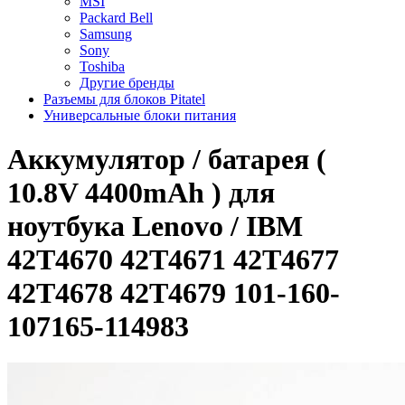
MSI
Packard Bell
Samsung
Sony
Toshiba
Другие бренды
Разъемы для блоков Pitatel
Универсальные блоки питания
Аккумулятор / батарея (
10.8V 4400mAh ) для
ноутбука Lenovo / IBM
42T4670 42T4671 42T4677
42T4678 42T4679 101-160-
107165-114983