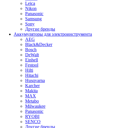
Leica
Nikon
Panasonic
Samsung
Sony
Другие бренды
Аккумуляторы для электроинструмента
AEG
Black&Decker
Bosch
DeWalt
Einhell
Festool
Hilti
Hitachi
Husqvarna
Karcher
Makita
MAX
Metabo
Milwaukee
Panasonic
RYOBI
SENCO
Другие бренды