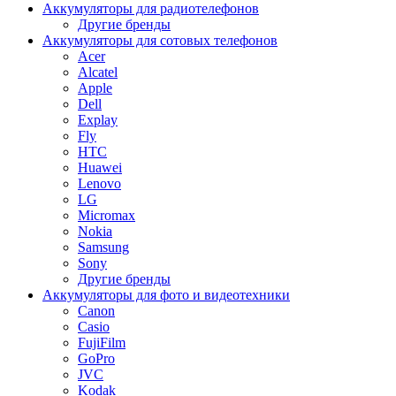
Аккумуляторы для радиотелефонов
Другие бренды
Аккумуляторы для сотовых телефонов
Acer
Alcatel
Apple
Dell
Explay
Fly
HTC
Huawei
Lenovo
LG
Micromax
Nokia
Samsung
Sony
Другие бренды
Аккумуляторы для фото и видеотехники
Canon
Casio
FujiFilm
GoPro
JVC
Kodak