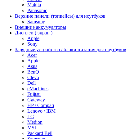
Makita
Panasonic
Верхние панели (топкейсы) для ноутбуков
Samsung
Внешние аккумуляторы
Дисплеи ( экран )
Apple
Sony
Зарядные устройства / блоки питания для ноутбуков
Acer
Apple
Asus
BenQ
Clevo
Dell
eMachines
Fujitsu
Gateway
HP / Compaq
Lenovo / IBM
LG
Medion
MSI
Packard Bell
Samsung