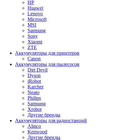
HP
Huawei
Lenovo
Microsoft
MSI
Samsung
Sony
Xiaomi
ZTE
Аккумуляторы для принтеров
Canon
Аккумуляторы для пылесосов
Dirt Devil
Dyson
iRobot
Karcher
Neato
Philips
Samsung
Xrobot
Другие бренды
Аккумуляторы для радиостанций
Alinco
Kenwood
Другие бренды