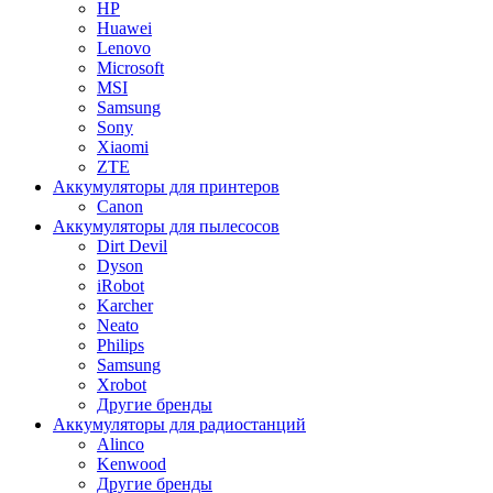
HP
Huawei
Lenovo
Microsoft
MSI
Samsung
Sony
Xiaomi
ZTE
Аккумуляторы для принтеров
Canon
Аккумуляторы для пылесосов
Dirt Devil
Dyson
iRobot
Karcher
Neato
Philips
Samsung
Xrobot
Другие бренды
Аккумуляторы для радиостанций
Alinco
Kenwood
Другие бренды