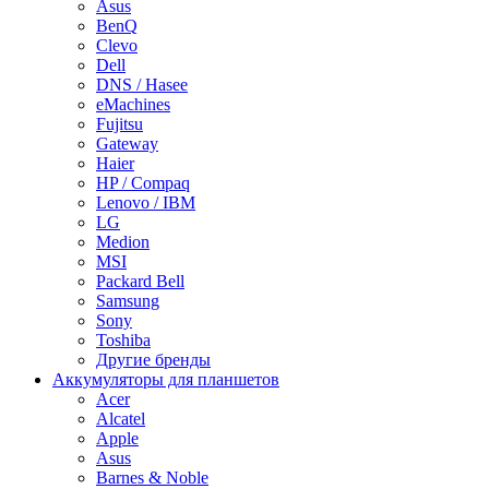
Asus
BenQ
Clevo
Dell
DNS / Hasee
eMachines
Fujitsu
Gateway
Haier
HP / Compaq
Lenovo / IBM
LG
Medion
MSI
Packard Bell
Samsung
Sony
Toshiba
Другие бренды
Аккумуляторы для планшетов
Acer
Alcatel
Apple
Asus
Barnes & Noble