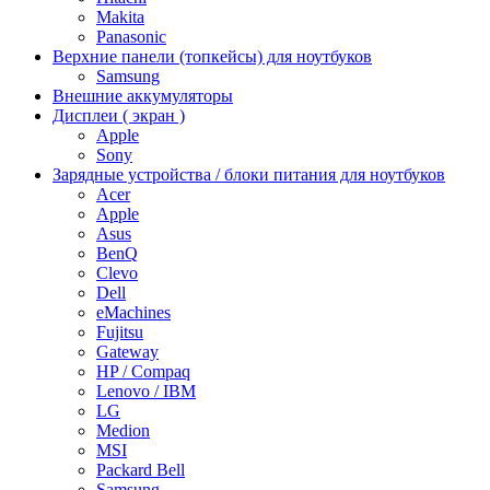
Makita
Panasonic
Верхние панели (топкейсы) для ноутбуков
Samsung
Внешние аккумуляторы
Дисплеи ( экран )
Apple
Sony
Зарядные устройства / блоки питания для ноутбуков
Acer
Apple
Asus
BenQ
Clevo
Dell
eMachines
Fujitsu
Gateway
HP / Compaq
Lenovo / IBM
LG
Medion
MSI
Packard Bell
Samsung