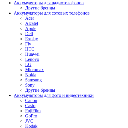
Аккумуляторы для радиотелефонов
Другие бренды
Аккумуляторы для сотовых телефонов
Acer
Alcatel
Apple
Dell
Explay
Fly
HTC
Huawei
Lenovo
LG
Micromax
Nokia
Samsung
Sony
Другие бренды
Аккумуляторы для фото и видеотехники
Canon
Casio
FujiFilm
GoPro
JVC
Kodak