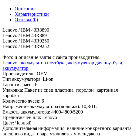
Описание
Характеристики
Отзывы (0)
Lenovo / IBM 43R8890
Lenovo / IBM 43R8891
Lenovo / IBM 43R9250
Lenovo / IBM 43R9252
Фото и описание взяты с сайта производителя.
Lenovo
,
аккумулятор ноутбука
,
аккумулятор для ноутбука
,
аккумулятор
Производитель:
OEM
Тип аккумулятора:
Li-on
Гарантия, мес.:
6
Упаковка:
Пакет из спец.пластика+поролон+картонная
коробка
Количество ячеек:
6
Напряжение аккумулятора (вольтаж):
10,8/11,1
Емкость аккумулятора:
4400/4800/5200
Предназначен для:
Lenovo
Цвет:
Черный
Дополнительная информация:
наличие конкретного варианта
внешнего вида товара уточняется у менеджера