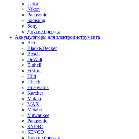
Leica
Nikon
Panasonic
Samsung
Sony
Другие бренды
Аккумуляторы для электроинструмента
AEG
Black&Decker
Bosch
DeWalt
Einhell
Festool
Hilti
Hitachi
Husqvarna
Karcher
Makita
MAX
Metabo
Milwaukee
Panasonic
RYOBI
SENCO
Другие бренды