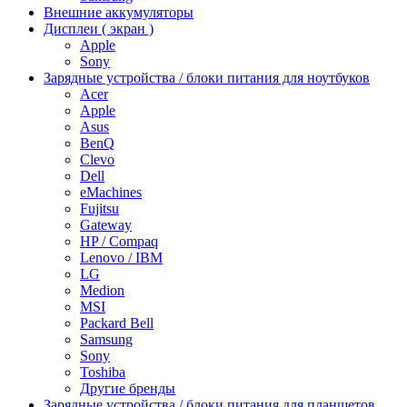
Внешние аккумуляторы
Дисплеи ( экран )
Apple
Sony
Зарядные устройства / блоки питания для ноутбуков
Acer
Apple
Asus
BenQ
Clevo
Dell
eMachines
Fujitsu
Gateway
HP / Compaq
Lenovo / IBM
LG
Medion
MSI
Packard Bell
Samsung
Sony
Toshiba
Другие бренды
Зарядные устройства / блоки питания для планшетов