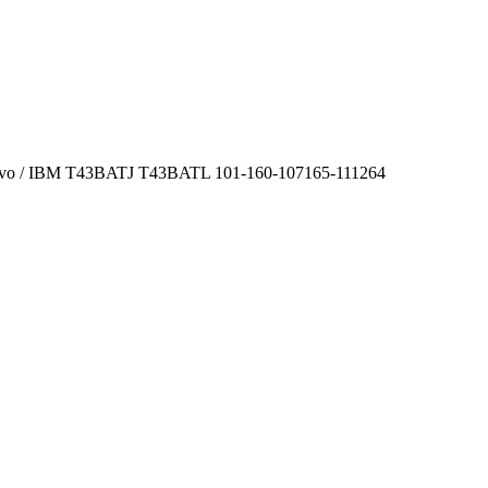
novo / IBM T43BATJ T43BATL 101-160-107165-111264