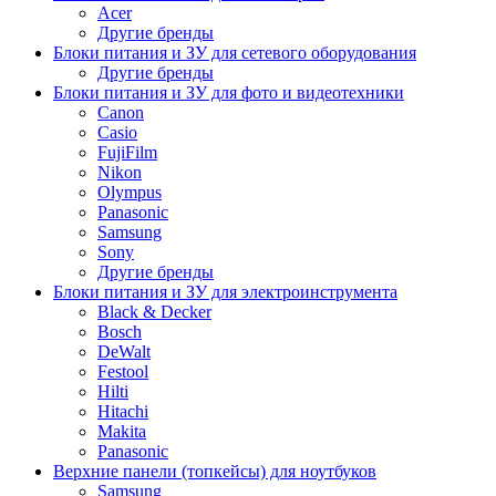
Acer
Другие бренды
Блоки питания и ЗУ для сетевого оборудования
Другие бренды
Блоки питания и ЗУ для фото и видеотехники
Canon
Casio
FujiFilm
Nikon
Olympus
Panasonic
Samsung
Sony
Другие бренды
Блоки питания и ЗУ для электроинструмента
Black & Decker
Bosch
DeWalt
Festool
Hilti
Hitachi
Makita
Panasonic
Верхние панели (топкейсы) для ноутбуков
Samsung