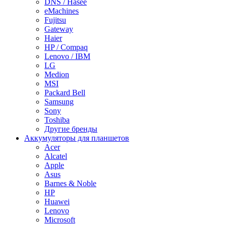
DNS / Hasee
eMachines
Fujitsu
Gateway
Haier
HP / Compaq
Lenovo / IBM
LG
Medion
MSI
Packard Bell
Samsung
Sony
Toshiba
Другие бренды
Аккумуляторы для планшетов
Acer
Alcatel
Apple
Asus
Barnes & Noble
HP
Huawei
Lenovo
Microsoft