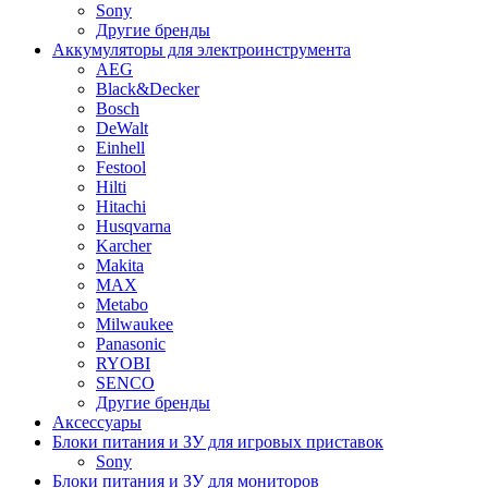
Sony
Другие бренды
Аккумуляторы для электроинструмента
AEG
Black&Decker
Bosch
DeWalt
Einhell
Festool
Hilti
Hitachi
Husqvarna
Karcher
Makita
MAX
Metabo
Milwaukee
Panasonic
RYOBI
SENCO
Другие бренды
Аксессуары
Блоки питания и ЗУ для игровых приставок
Sony
Блоки питания и ЗУ для мониторов