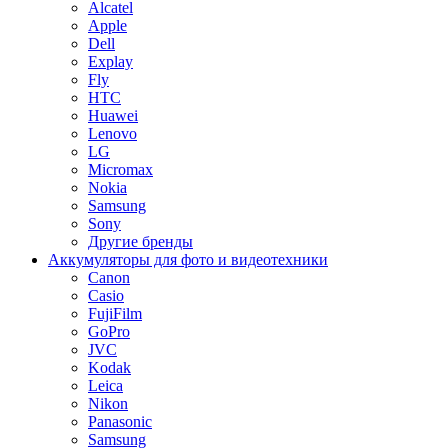
Alcatel
Apple
Dell
Explay
Fly
HTC
Huawei
Lenovo
LG
Micromax
Nokia
Samsung
Sony
Другие бренды
Аккумуляторы для фото и видеотехники
Canon
Casio
FujiFilm
GoPro
JVC
Kodak
Leica
Nikon
Panasonic
Samsung