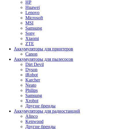
HP
Huawei
Lenovo
Microsoft
MSI
Samsung
Sony
Xiaomi
ZTE
Аккумуляторы для принтеров
Canon
Аккумуляторы для пылесосов
Dirt Devil
Dyson
iRobot
Karcher
Neato
Philips
Samsung
Xrobot
Другие бренды
Аккумуляторы для радиостанций
Alinco
Kenwood
Другие бренды