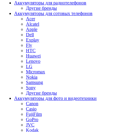
Аккумуляторы для радиотелефонов
Другие бренды
Аккумуляторы для сотовых телефонов
Acer
Alcatel
Apple
Dell
Explay
Fly
HTC
Huawei
Lenovo
LG
Micromax
Nokia
Samsung
Sony
Другие бренды
Аккумуляторы для фото и видеотехники
Canon
Casio
FujiFilm
GoPro
JVC
Kodak