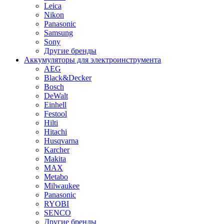
Leica
Nikon
Panasonic
Samsung
Sony
Другие бренды
Аккумуляторы для электроинструмента
AEG
Black&Decker
Bosch
DeWalt
Einhell
Festool
Hilti
Hitachi
Husqvarna
Karcher
Makita
MAX
Metabo
Milwaukee
Panasonic
RYOBI
SENCO
Другие бренды