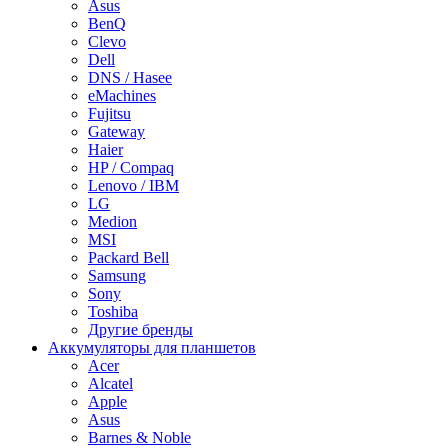
Asus
BenQ
Clevo
Dell
DNS / Hasee
eMachines
Fujitsu
Gateway
Haier
HP / Compaq
Lenovo / IBM
LG
Medion
MSI
Packard Bell
Samsung
Sony
Toshiba
Другие бренды
Аккумуляторы для планшетов
Acer
Alcatel
Apple
Asus
Barnes & Noble