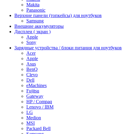
Makita
Panasonic
Верхние панели (топкейсы) для ноутбуков
Samsung
Внешние аккумуляторы
Дисплеи ( экран )
Apple
Sony
Зарядные устройства / блоки питания для ноутбуков
Acer
Apple
Asus
BenQ
Clevo
Dell
eMachines
Fujitsu
Gateway
HP / Compaq
Lenovo / IBM
LG
Medion
MSI
Packard Bell
Samsung