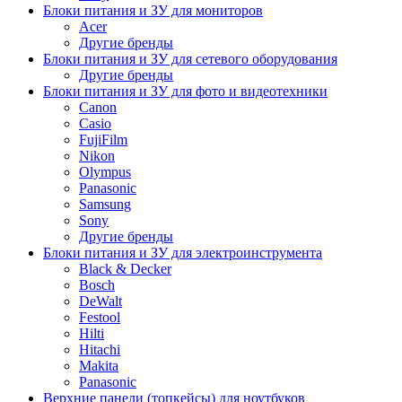
Блоки питания и ЗУ для мониторов
Acer
Другие бренды
Блоки питания и ЗУ для сетевого оборудования
Другие бренды
Блоки питания и ЗУ для фото и видеотехники
Canon
Casio
FujiFilm
Nikon
Olympus
Panasonic
Samsung
Sony
Другие бренды
Блоки питания и ЗУ для электроинструмента
Black & Decker
Bosch
DeWalt
Festool
Hilti
Hitachi
Makita
Panasonic
Верхние панели (топкейсы) для ноутбуков