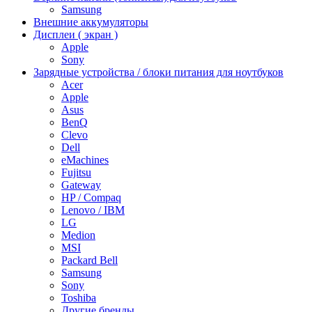
Samsung
Внешние аккумуляторы
Дисплеи ( экран )
Apple
Sony
Зарядные устройства / блоки питания для ноутбуков
Acer
Apple
Asus
BenQ
Clevo
Dell
eMachines
Fujitsu
Gateway
HP / Compaq
Lenovo / IBM
LG
Medion
MSI
Packard Bell
Samsung
Sony
Toshiba
Другие бренды