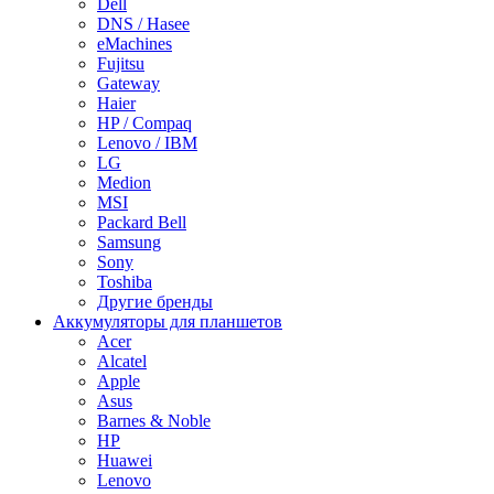
Dell
DNS / Hasee
eMachines
Fujitsu
Gateway
Haier
HP / Compaq
Lenovo / IBM
LG
Medion
MSI
Packard Bell
Samsung
Sony
Toshiba
Другие бренды
Аккумуляторы для планшетов
Acer
Alcatel
Apple
Asus
Barnes & Noble
HP
Huawei
Lenovo