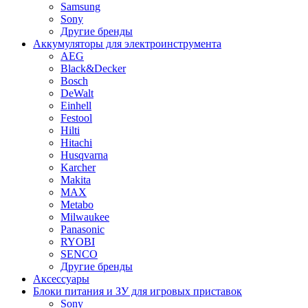
Samsung
Sony
Другие бренды
Аккумуляторы для электроинструмента
AEG
Black&Decker
Bosch
DeWalt
Einhell
Festool
Hilti
Hitachi
Husqvarna
Karcher
Makita
MAX
Metabo
Milwaukee
Panasonic
RYOBI
SENCO
Другие бренды
Аксессуары
Блоки питания и ЗУ для игровых приставок
Sony