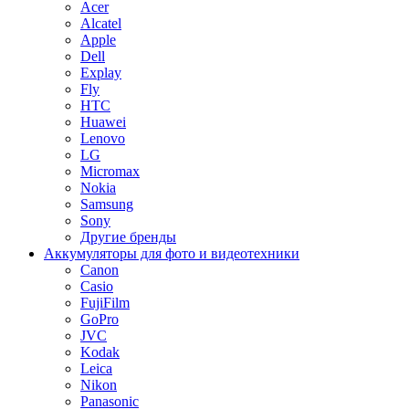
Acer
Alcatel
Apple
Dell
Explay
Fly
HTC
Huawei
Lenovo
LG
Micromax
Nokia
Samsung
Sony
Другие бренды
Аккумуляторы для фото и видеотехники
Canon
Casio
FujiFilm
GoPro
JVC
Kodak
Leica
Nikon
Panasonic