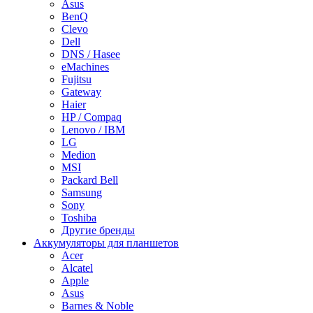
Asus
BenQ
Clevo
Dell
DNS / Hasee
eMachines
Fujitsu
Gateway
Haier
HP / Compaq
Lenovo / IBM
LG
Medion
MSI
Packard Bell
Samsung
Sony
Toshiba
Другие бренды
Аккумуляторы для планшетов
Acer
Alcatel
Apple
Asus
Barnes & Noble