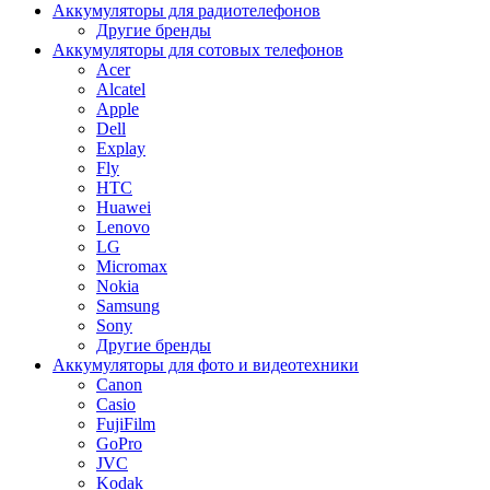
Аккумуляторы для радиотелефонов
Другие бренды
Аккумуляторы для сотовых телефонов
Acer
Alcatel
Apple
Dell
Explay
Fly
HTC
Huawei
Lenovo
LG
Micromax
Nokia
Samsung
Sony
Другие бренды
Аккумуляторы для фото и видеотехники
Canon
Casio
FujiFilm
GoPro
JVC
Kodak