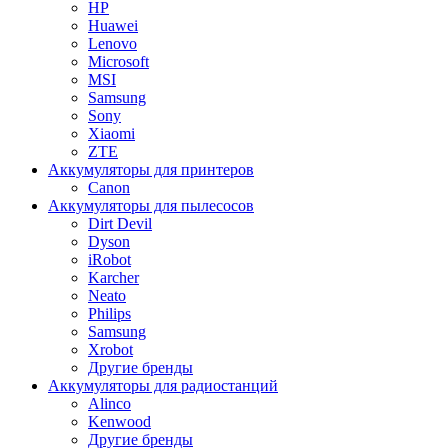
HP
Huawei
Lenovo
Microsoft
MSI
Samsung
Sony
Xiaomi
ZTE
Аккумуляторы для принтеров
Canon
Аккумуляторы для пылесосов
Dirt Devil
Dyson
iRobot
Karcher
Neato
Philips
Samsung
Xrobot
Другие бренды
Аккумуляторы для радиостанций
Alinco
Kenwood
Другие бренды