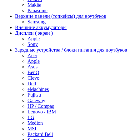
Makita
Panasonic
Верхние панели (топкейсы) для ноутбуков
Samsung
Внешние аккумуляторы
Дисплеи ( экран )
Apple
Sony
Зарядные устройства / блоки питания для ноутбуков
Acer
Apple
Asus
BenQ
Clevo
Dell
eMachines
Fujitsu
Gateway
HP / Compaq
Lenovo / IBM
LG
Medion
MSI
Packard Bell
Samsung