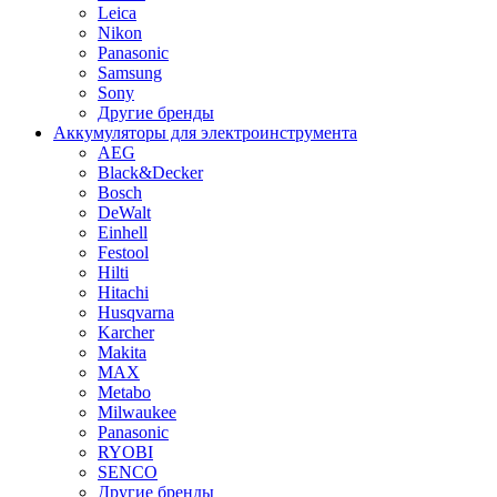
Leica
Nikon
Panasonic
Samsung
Sony
Другие бренды
Аккумуляторы для электроинструмента
AEG
Black&Decker
Bosch
DeWalt
Einhell
Festool
Hilti
Hitachi
Husqvarna
Karcher
Makita
MAX
Metabo
Milwaukee
Panasonic
RYOBI
SENCO
Другие бренды