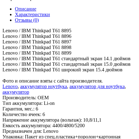
Описание
Характеристики
Отзывы (0)
Lenovo / IBM Thinkpad T61 8895
Lenovo / IBM Thinkpad T61 8896
Lenovo / IBM Thinkpad T61 8897
Lenovo / IBM Thinkpad T61 8898
Lenovo / IBM Thinkpad T61 8899
Lenovo / IBM Thinkpad T61 стандартный экран 14.1 дюймов
Lenovo / IBM Thinkpad T61 стандартный экран 15.0 дюймов
Lenovo / IBM Thinkpad T61 широкий экран 15.4 дюймов
Фото и описание взяты с сайта производителя.
Lenovo
,
аккумулятор ноутбука
,
аккумулятор для ноутбука
,
аккумулятор
Производитель:
OEM
Тип аккумулятора:
Li-on
Гарантия, мес.:
6
Количество ячеек:
6
Напряжение аккумулятора (вольтаж):
10,8/11,1
Емкость аккумулятора:
4400/4800/5200
Предназначен для:
Lenovo
Упаковка:
Пакет из спец.пластика+поролон+картонная