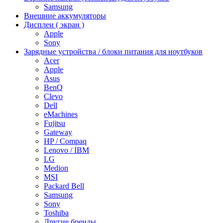
Samsung
Внешние аккумуляторы
Дисплеи ( экран )
Apple
Sony
Зарядные устройства / блоки питания для ноутбуков
Acer
Apple
Asus
BenQ
Clevo
Dell
eMachines
Fujitsu
Gateway
HP / Compaq
Lenovo / IBM
LG
Medion
MSI
Packard Bell
Samsung
Sony
Toshiba
Другие бренды