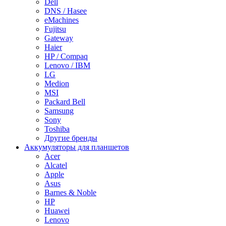
Dell
DNS / Hasee
eMachines
Fujitsu
Gateway
Haier
HP / Compaq
Lenovo / IBM
LG
Medion
MSI
Packard Bell
Samsung
Sony
Toshiba
Другие бренды
Аккумуляторы для планшетов
Acer
Alcatel
Apple
Asus
Barnes & Noble
HP
Huawei
Lenovo