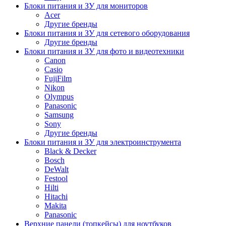
Блоки питания и ЗУ для мониторов
Acer
Другие бренды
Блоки питания и ЗУ для сетевого оборудования
Другие бренды
Блоки питания и ЗУ для фото и видеотехники
Canon
Casio
FujiFilm
Nikon
Olympus
Panasonic
Samsung
Sony
Другие бренды
Блоки питания и ЗУ для электроинструмента
Black & Decker
Bosch
DeWalt
Festool
Hilti
Hitachi
Makita
Panasonic
Верхние панели (топкейсы) для ноутбуков