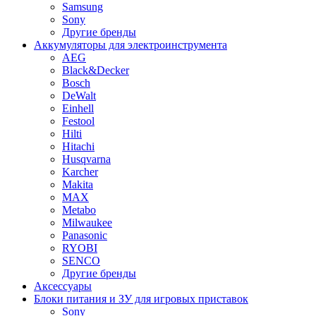
Samsung
Sony
Другие бренды
Аккумуляторы для электроинструмента
AEG
Black&Decker
Bosch
DeWalt
Einhell
Festool
Hilti
Hitachi
Husqvarna
Karcher
Makita
MAX
Metabo
Milwaukee
Panasonic
RYOBI
SENCO
Другие бренды
Аксессуары
Блоки питания и ЗУ для игровых приставок
Sony