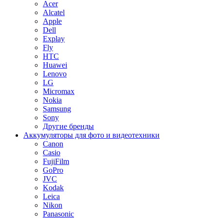
Acer
Alcatel
Apple
Dell
Explay
Fly
HTC
Huawei
Lenovo
LG
Micromax
Nokia
Samsung
Sony
Другие бренды
Аккумуляторы для фото и видеотехники
Canon
Casio
FujiFilm
GoPro
JVC
Kodak
Leica
Nikon
Panasonic