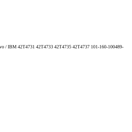
ovo / IBM 42T4731 42T4733 42T4735 42T4737 101-160-100489-