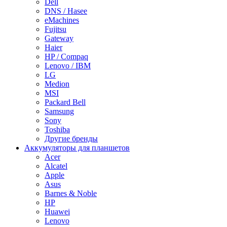
Dell
DNS / Hasee
eMachines
Fujitsu
Gateway
Haier
HP / Compaq
Lenovo / IBM
LG
Medion
MSI
Packard Bell
Samsung
Sony
Toshiba
Другие бренды
Аккумуляторы для планшетов
Acer
Alcatel
Apple
Asus
Barnes & Noble
HP
Huawei
Lenovo