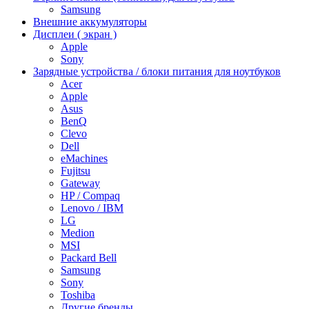
Samsung
Внешние аккумуляторы
Дисплеи ( экран )
Apple
Sony
Зарядные устройства / блоки питания для ноутбуков
Acer
Apple
Asus
BenQ
Clevo
Dell
eMachines
Fujitsu
Gateway
HP / Compaq
Lenovo / IBM
LG
Medion
MSI
Packard Bell
Samsung
Sony
Toshiba
Другие бренды