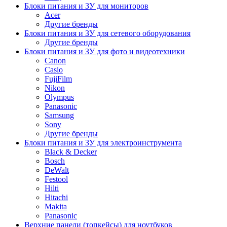
Блоки питания и ЗУ для мониторов
Acer
Другие бренды
Блоки питания и ЗУ для сетевого оборудования
Другие бренды
Блоки питания и ЗУ для фото и видеотехники
Canon
Casio
FujiFilm
Nikon
Olympus
Panasonic
Samsung
Sony
Другие бренды
Блоки питания и ЗУ для электроинструмента
Black & Decker
Bosch
DeWalt
Festool
Hilti
Hitachi
Makita
Panasonic
Верхние панели (топкейсы) для ноутбуков