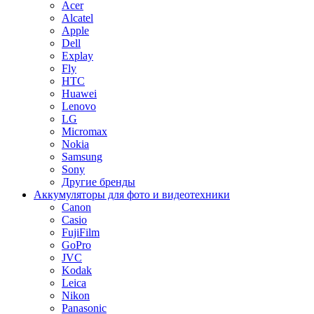
Acer
Alcatel
Apple
Dell
Explay
Fly
HTC
Huawei
Lenovo
LG
Micromax
Nokia
Samsung
Sony
Другие бренды
Аккумуляторы для фото и видеотехники
Canon
Casio
FujiFilm
GoPro
JVC
Kodak
Leica
Nikon
Panasonic