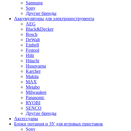
Samsung
Sony
Другие бренды
Аккумуляторы для электроинструмента
AEG
Black&Decker
Bosch
DeWalt
Einhell
Festool
Hilti
Hitachi
Husqvarna
Karcher
Makita
MAX
Metabo
Milwaukee
Panasonic
RYOBI
SENCO
Другие бренды
Аксессуары
Блоки питания и ЗУ для игровых приставок
Sony