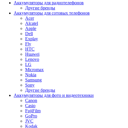
Аккумуляторы для радиотелефонов
Другие бренды
Аккумуляторы для сотовых телефонов
Acer
Alcatel
Apple
Dell
Explay
Fly
HTC
Huawei
Lenovo
LG
Micromax
Nokia
Samsung
Sony
Другие бренды
Аккумуляторы для фото и видеотехники
Canon
Casio
FujiFilm
GoPro
JVC
Kodak