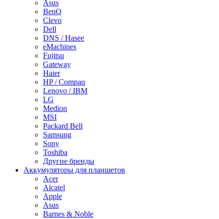
Asus
BenQ
Clevo
Dell
DNS / Hasee
eMachines
Fujitsu
Gateway
Haier
HP / Compaq
Lenovo / IBM
LG
Medion
MSI
Packard Bell
Samsung
Sony
Toshiba
Другие бренды
Аккумуляторы для планшетов
Acer
Alcatel
Apple
Asus
Barnes & Noble