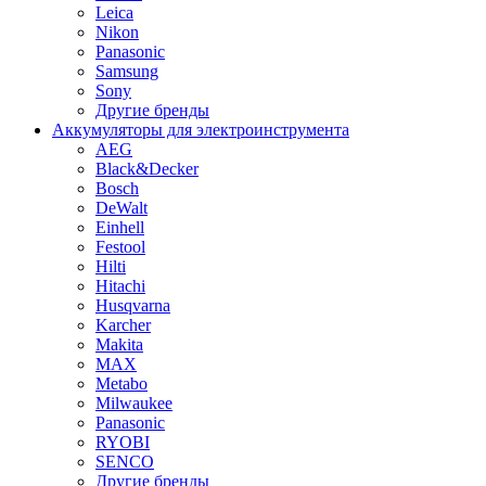
Leica
Nikon
Panasonic
Samsung
Sony
Другие бренды
Аккумуляторы для электроинструмента
AEG
Black&Decker
Bosch
DeWalt
Einhell
Festool
Hilti
Hitachi
Husqvarna
Karcher
Makita
MAX
Metabo
Milwaukee
Panasonic
RYOBI
SENCO
Другие бренды