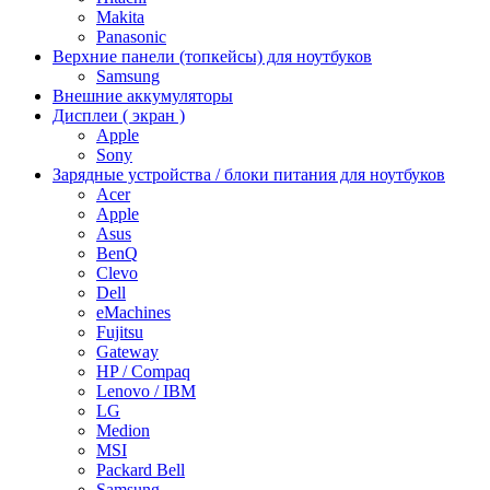
Makita
Panasonic
Верхние панели (топкейсы) для ноутбуков
Samsung
Внешние аккумуляторы
Дисплеи ( экран )
Apple
Sony
Зарядные устройства / блоки питания для ноутбуков
Acer
Apple
Asus
BenQ
Clevo
Dell
eMachines
Fujitsu
Gateway
HP / Compaq
Lenovo / IBM
LG
Medion
MSI
Packard Bell
Samsung