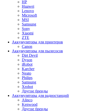
HP
Huawei
Lenovo
Microsoft
MSI
Samsung
Sony
Xiaomi
ZTE
Аккумуляторы для принтеров
Canon
Аккумуляторы для пылесосов
Dirt Devil
Dyson
iRobot
Karcher
Neato
Philips
Samsung
Xrobot
Другие бренды
Аккумуляторы для радиостанций
Alinco
Kenwood
Другие бренды