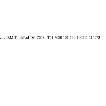
vo / IBM ThinkPad T61 7658 . T61 7659 101-160-100511-114972