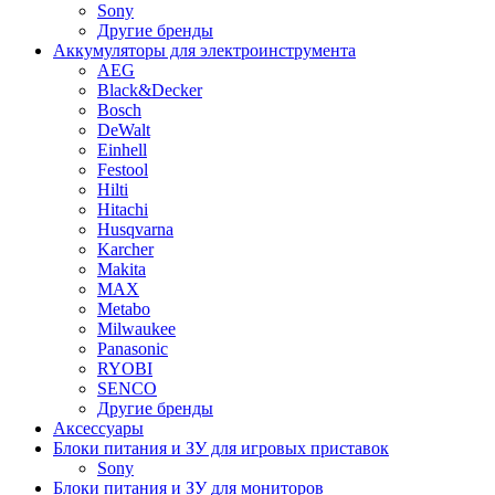
Sony
Другие бренды
Аккумуляторы для электроинструмента
AEG
Black&Decker
Bosch
DeWalt
Einhell
Festool
Hilti
Hitachi
Husqvarna
Karcher
Makita
MAX
Metabo
Milwaukee
Panasonic
RYOBI
SENCO
Другие бренды
Аксессуары
Блоки питания и ЗУ для игровых приставок
Sony
Блоки питания и ЗУ для мониторов