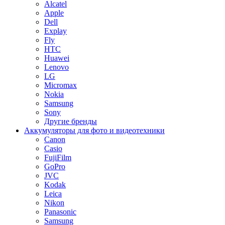
Alcatel
Apple
Dell
Explay
Fly
HTC
Huawei
Lenovo
LG
Micromax
Nokia
Samsung
Sony
Другие бренды
Аккумуляторы для фото и видеотехники
Canon
Casio
FujiFilm
GoPro
JVC
Kodak
Leica
Nikon
Panasonic
Samsung