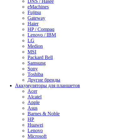
DNS / Hasee
eMachines
Fujitsu
Gateway
Haier
HP / Compaq
Lenovo / IBM
LG
Medion
MSI
Packard Bell
Samsung
Sony
Toshiba
Другие бренды
Аккумуляторы для планшетов
Acer
Alcatel
Apple
Asus
Barnes & Noble
HP
Huawei
Lenovo
Microsoft