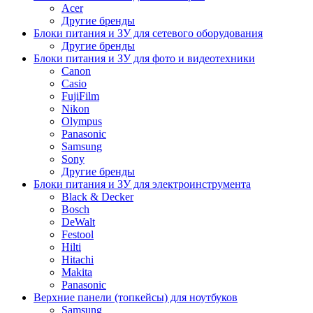
Acer
Другие бренды
Блоки питания и ЗУ для сетевого оборудования
Другие бренды
Блоки питания и ЗУ для фото и видеотехники
Canon
Casio
FujiFilm
Nikon
Olympus
Panasonic
Samsung
Sony
Другие бренды
Блоки питания и ЗУ для электроинструмента
Black & Decker
Bosch
DeWalt
Festool
Hilti
Hitachi
Makita
Panasonic
Верхние панели (топкейсы) для ноутбуков
Samsung