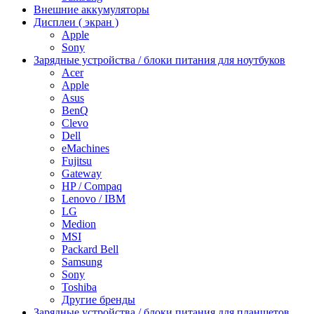
Внешние аккумуляторы
Дисплеи ( экран )
Apple
Sony
Зарядные устройства / блоки питания для ноутбуков
Acer
Apple
Asus
BenQ
Clevo
Dell
eMachines
Fujitsu
Gateway
HP / Compaq
Lenovo / IBM
LG
Medion
MSI
Packard Bell
Samsung
Sony
Toshiba
Другие бренды
Зарядные устройства / блоки питания для планшетов