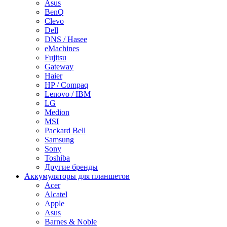
Asus
BenQ
Clevo
Dell
DNS / Hasee
eMachines
Fujitsu
Gateway
Haier
HP / Compaq
Lenovo / IBM
LG
Medion
MSI
Packard Bell
Samsung
Sony
Toshiba
Другие бренды
Аккумуляторы для планшетов
Acer
Alcatel
Apple
Asus
Barnes & Noble