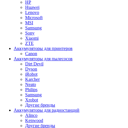
HP
Huawei
Lenovo
Microsoft
MSI
Samsung
Sony
Xiaomi
ZTE
Аккумуляторы для принтеров
Canon
Аккумуляторы для пылесосов
Dirt Devil
Dyson
iRobot
Karcher
Neato
Philips
Samsung
Xrobot
Другие бренды
Аккумуляторы для радиостанций
Alinco
Kenwood
Другие бренды