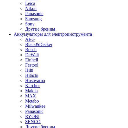
Leica
Nikon
Panasonic
Samsung
Sony
Другие бренды
Аккумуляторы для электроинструмента
AEG
Black&Decker
Bosch
DeWalt
Einhell
Festool
Hilti
Hitachi
Husqvarna
Karcher
Makita
MAX
Metabo
Milwaukee
Panasonic
RYOBI
SENCO
Другие бренды