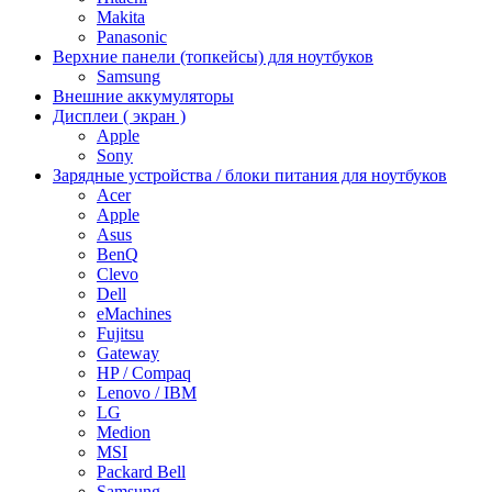
Makita
Panasonic
Верхние панели (топкейсы) для ноутбуков
Samsung
Внешние аккумуляторы
Дисплеи ( экран )
Apple
Sony
Зарядные устройства / блоки питания для ноутбуков
Acer
Apple
Asus
BenQ
Clevo
Dell
eMachines
Fujitsu
Gateway
HP / Compaq
Lenovo / IBM
LG
Medion
MSI
Packard Bell
Samsung