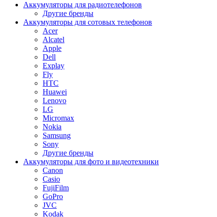
Аккумуляторы для радиотелефонов
Другие бренды
Аккумуляторы для сотовых телефонов
Acer
Alcatel
Apple
Dell
Explay
Fly
HTC
Huawei
Lenovo
LG
Micromax
Nokia
Samsung
Sony
Другие бренды
Аккумуляторы для фото и видеотехники
Canon
Casio
FujiFilm
GoPro
JVC
Kodak