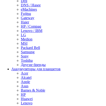
Dell
DNS / Hasee
eMachines
Fujitsu
Gateway
Haier
HP / Compaq
Lenovo / IBM
LG
Medion
MSI
Packard Bell
Samsung
Sony
Toshiba
Другие бренды
Аккумуляторы для планшетов
Acer
Alcatel
Apple
Asus
Barnes & Noble
HP
Huawei
Lenovo