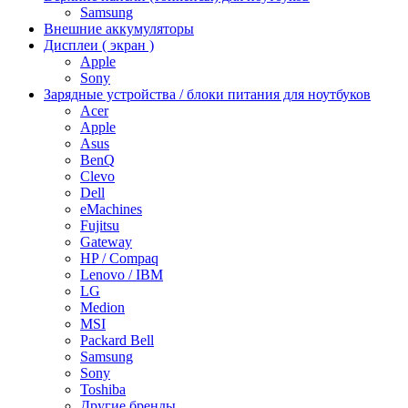
Samsung
Внешние аккумуляторы
Дисплеи ( экран )
Apple
Sony
Зарядные устройства / блоки питания для ноутбуков
Acer
Apple
Asus
BenQ
Clevo
Dell
eMachines
Fujitsu
Gateway
HP / Compaq
Lenovo / IBM
LG
Medion
MSI
Packard Bell
Samsung
Sony
Toshiba
Другие бренды