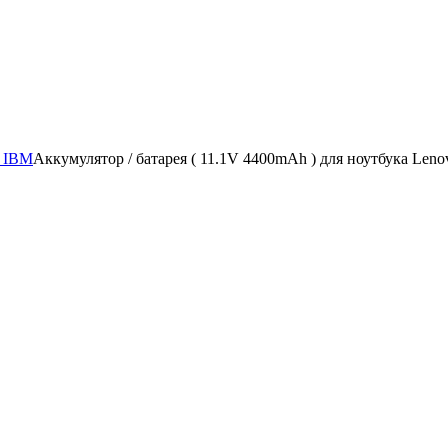
/ IBM
Аккумулятор / батарея ( 11.1V 4400mAh ) для ноутбука L