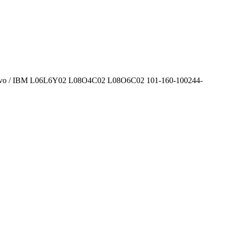
enovo / IBM L06L6Y02 L08O4C02 L08O6C02 101-160-100244-