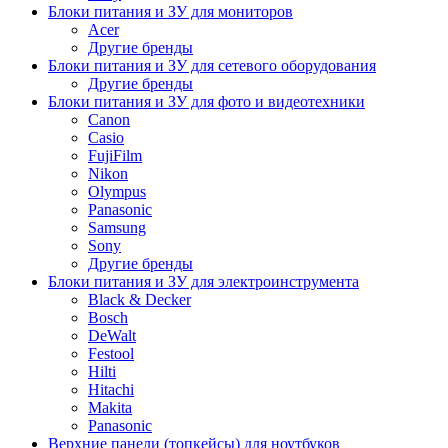
Блоки питания и ЗУ для мониторов
Acer
Другие бренды
Блоки питания и ЗУ для сетевого оборудования
Другие бренды
Блоки питания и ЗУ для фото и видеотехники
Canon
Casio
FujiFilm
Nikon
Olympus
Panasonic
Samsung
Sony
Другие бренды
Блоки питания и ЗУ для электроинструмента
Black & Decker
Bosch
DeWalt
Festool
Hilti
Hitachi
Makita
Panasonic
Верхние панели (топкейсы) для ноутбуков