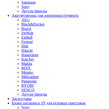
Samsung
Sony
Другие бренды
Аккумуляторы для электроинструмента
AEG
Black&Decker
Bosch
DeWalt
Einhell
Festool
Hilti
Hitachi
Husqvarna
Karcher
Makita
MAX
Metabo
Milwaukee
Panasonic
RYOBI
SENCO
Другие бренды
Аксессуары
Блоки питания и ЗУ для игровых приставок
Sony