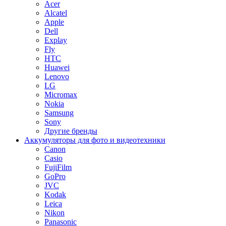
Acer
Alcatel
Apple
Dell
Explay
Fly
HTC
Huawei
Lenovo
LG
Micromax
Nokia
Samsung
Sony
Другие бренды
Аккумуляторы для фото и видеотехники
Canon
Casio
FujiFilm
GoPro
JVC
Kodak
Leica
Nikon
Panasonic