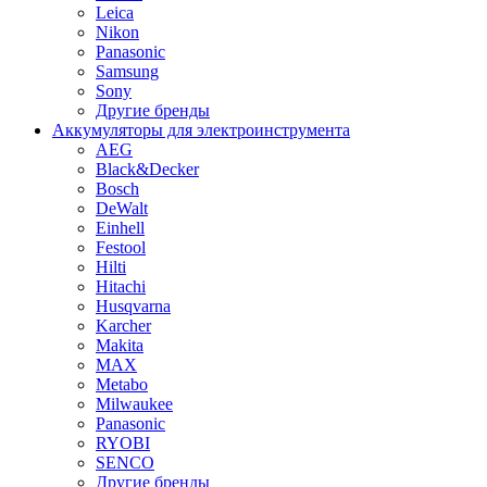
Leica
Nikon
Panasonic
Samsung
Sony
Другие бренды
Аккумуляторы для электроинструмента
AEG
Black&Decker
Bosch
DeWalt
Einhell
Festool
Hilti
Hitachi
Husqvarna
Karcher
Makita
MAX
Metabo
Milwaukee
Panasonic
RYOBI
SENCO
Другие бренды