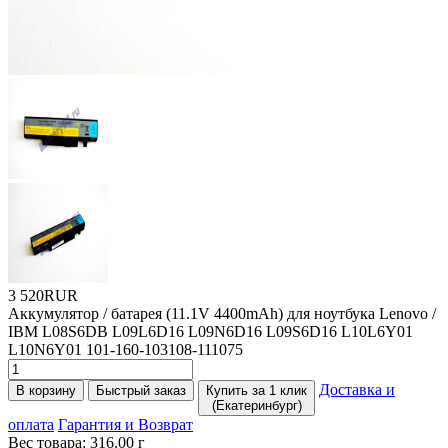
3 520RUR
Аккумулятор / батарея
(11
.1V 4400mAh) для ноутбука Lenovo /
IBM L08S6DB L09L6D16 L09N6D16 L09S6D16 L10L6Y01
L10N6Y01 101-160-103108-111075
Доставка и
В корзину
Быстрый заказ
Купить за 1 клик
(Екатеринбург)
оплата
Гарантия и Возврат
Вес товара:
316.00
г