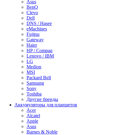
Asus
BenQ
Clevo
Dell
DNS / Hasee
eMachines
Fujitsu
Gateway
Haier
HP / Compaq
Lenovo / IBM
LG
Medion
MSI
Packard Bell
Samsung
Sony
Toshiba
Другие бренды
Аккумуляторы для планшетов
Acer
Alcatel
Apple
Asus
Barnes & Noble