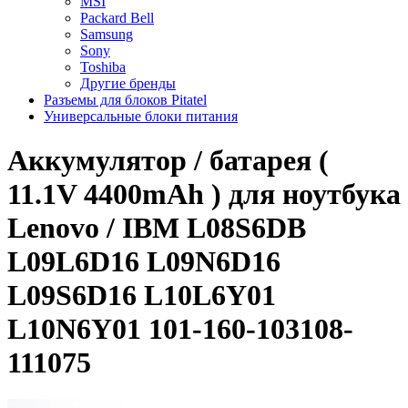
MSI
Packard Bell
Samsung
Sony
Toshiba
Другие бренды
Разъемы для блоков Pitatel
Универсальные блоки питания
Аккумулятор / батарея (
11.1V 4400mAh ) для ноутбука
Lenovo / IBM L08S6DB
L09L6D16 L09N6D16
L09S6D16 L10L6Y01
L10N6Y01 101-160-103108-
111075