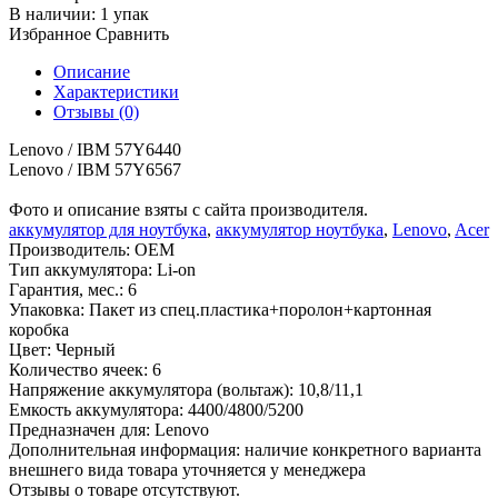
В наличии:
1 упак
Избранное
Сравнить
Описание
Характеристики
Отзывы (0)
Lenovo / IBM 57Y6440
Lenovo / IBM 57Y6567
Фото и описание взяты с сайта производителя.
аккумулятор для ноутбука
,
аккумулятор ноутбука
,
Lenovo
,
Acer
Производитель:
OEM
Тип аккумулятора:
Li-on
Гарантия, мес.:
6
Упаковка:
Пакет из спец.пластика+поролон+картонная
коробка
Цвет:
Черный
Количество ячеек:
6
Напряжение аккумулятора (вольтаж):
10,8/11,1
Емкость аккумулятора:
4400/4800/5200
Предназначен для:
Lenovo
Дополнительная информация:
наличие конкретного варианта
внешнего вида товара уточняется у менеджера
Отзывы о товаре отсутствуют.