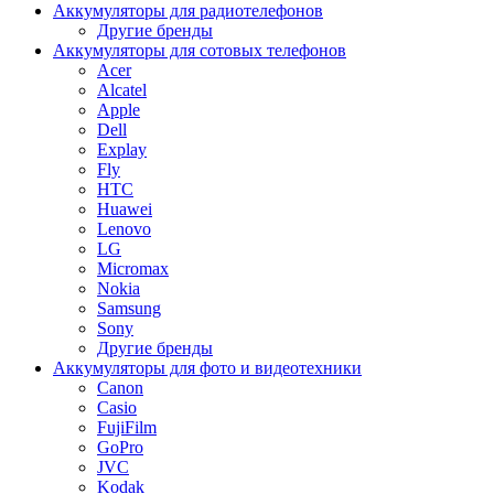
Аккумуляторы для радиотелефонов
Другие бренды
Аккумуляторы для сотовых телефонов
Acer
Alcatel
Apple
Dell
Explay
Fly
HTC
Huawei
Lenovo
LG
Micromax
Nokia
Samsung
Sony
Другие бренды
Аккумуляторы для фото и видеотехники
Canon
Casio
FujiFilm
GoPro
JVC
Kodak