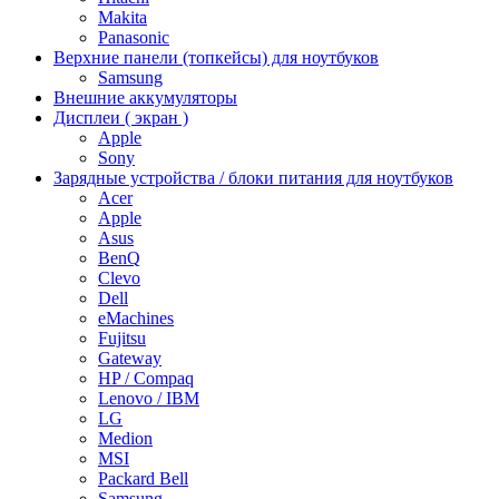
Makita
Panasonic
Верхние панели (топкейсы) для ноутбуков
Samsung
Внешние аккумуляторы
Дисплеи ( экран )
Apple
Sony
Зарядные устройства / блоки питания для ноутбуков
Acer
Apple
Asus
BenQ
Clevo
Dell
eMachines
Fujitsu
Gateway
HP / Compaq
Lenovo / IBM
LG
Medion
MSI
Packard Bell
Samsung