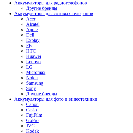
Аккумуляторы для радиотелефонов
Другие бренды
Аккумуляторы для сотовых телефонов
Acer
Alcatel
Apple
Dell
Explay
Fly
HTC
Huawei
Lenovo
LG
Micromax
Nokia
Samsung
Sony
Другие бренды
Аккумуляторы для фото и видеотехники
Canon
Casio
FujiFilm
GoPro
JVC
Kodak