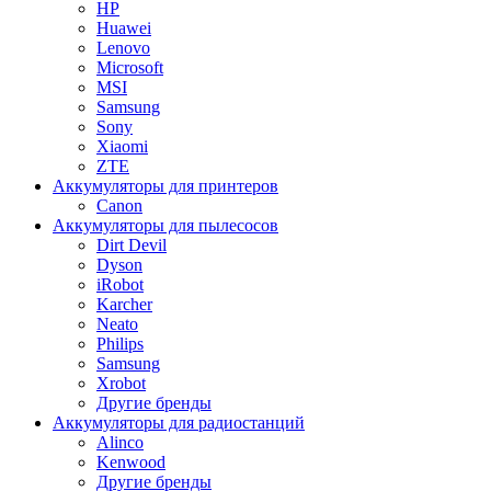
HP
Huawei
Lenovo
Microsoft
MSI
Samsung
Sony
Xiaomi
ZTE
Аккумуляторы для принтеров
Canon
Аккумуляторы для пылесосов
Dirt Devil
Dyson
iRobot
Karcher
Neato
Philips
Samsung
Xrobot
Другие бренды
Аккумуляторы для радиостанций
Alinco
Kenwood
Другие бренды