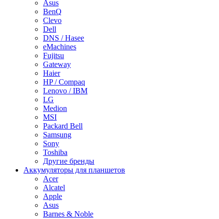
Asus
BenQ
Clevo
Dell
DNS / Hasee
eMachines
Fujitsu
Gateway
Haier
HP / Compaq
Lenovo / IBM
LG
Medion
MSI
Packard Bell
Samsung
Sony
Toshiba
Другие бренды
Аккумуляторы для планшетов
Acer
Alcatel
Apple
Asus
Barnes & Noble