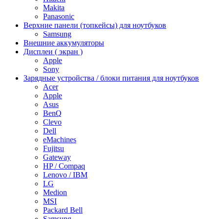
Makita
Panasonic
Верхние панели (топкейсы) для ноутбуков
Samsung
Внешние аккумуляторы
Дисплеи ( экран )
Apple
Sony
Зарядные устройства / блоки питания для ноутбуков
Acer
Apple
Asus
BenQ
Clevo
Dell
eMachines
Fujitsu
Gateway
HP / Compaq
Lenovo / IBM
LG
Medion
MSI
Packard Bell
Samsung