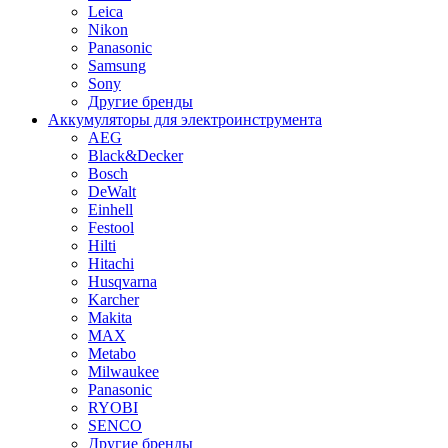
Leica
Nikon
Panasonic
Samsung
Sony
Другие бренды
Аккумуляторы для электроинструмента
AEG
Black&Decker
Bosch
DeWalt
Einhell
Festool
Hilti
Hitachi
Husqvarna
Karcher
Makita
MAX
Metabo
Milwaukee
Panasonic
RYOBI
SENCO
Другие бренды