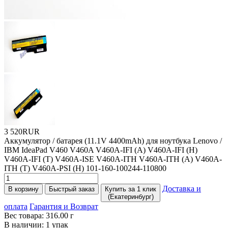
3 520RUR
Аккумулятор / батарея
(11
.1V 4400mAh) для ноутбука Lenovo /
IBM IdeaPad V460 V460A V460A-IFI
(A
) V460A-IFI
(H
)
V460A-IFI
(T
) V460A-ISE V460A-ITH V460A-ITH
(A
) V460A-
ITH
(T
) V460A-PSI
(H
) 101-160-100244-110800
Доставка и
В корзину
Быстрый заказ
Купить за 1 клик
(Екатеринбург)
оплата
Гарантия и Возврат
Вес товара:
316.00
г
В наличии:
1 упак