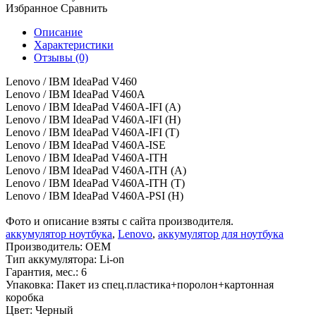
Избранное
Сравнить
Описание
Характеристики
Отзывы (0)
Lenovo / IBM IdeaPad V460
Lenovo / IBM IdeaPad V460A
Lenovo / IBM IdeaPad V460A-IFI
(A
)
Lenovo / IBM IdeaPad V460A-IFI
(H
)
Lenovo / IBM IdeaPad V460A-IFI
(T
)
Lenovo / IBM IdeaPad V460A-ISE
Lenovo / IBM IdeaPad V460A-ITH
Lenovo / IBM IdeaPad V460A-ITH
(A
)
Lenovo / IBM IdeaPad V460A-ITH
(T
)
Lenovo / IBM IdeaPad V460A-PSI
(H
)
Фото и описание взяты с сайта производителя.
аккумулятор ноутбука
,
Lenovo
,
аккумулятор для ноутбука
Производитель:
OEM
Тип аккумулятора:
Li-on
Гарантия, мес.:
6
Упаковка:
Пакет из спец.пластика+поролон+картонная
коробка
Цвет:
Черный