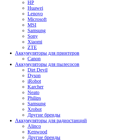
HP
Huawei
Lenovo
Microsoft
MSI
Samsung
Sony
Xiaomi
ZTE
Аккумуляторы для принтеров
Canon
Аккумуляторы для пылесосов
Dirt Devil
Dyson
iRobot
Karcher
Neato
Philips
Samsung
Xrobot
Другие бренды
Аккумуляторы для радиостанций
Alinco
Kenwood
Другие бренды