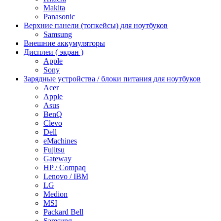
Makita
Panasonic
Верхние панели (топкейсы) для ноутбуков
Samsung
Внешние аккумуляторы
Дисплеи ( экран )
Apple
Sony
Зарядные устройства / блоки питания для ноутбуков
Acer
Apple
Asus
BenQ
Clevo
Dell
eMachines
Fujitsu
Gateway
HP / Compaq
Lenovo / IBM
LG
Medion
MSI
Packard Bell
Samsung