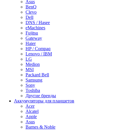
Asus
BenQ
Clevo
Dell
DNS / Hasee
eMachines
Fujitsu
Gateway
Haier
HP / Compaq
Lenovo / IBM
LG
Medion
MSI
Packard Bell
Samsung
Sony
Toshiba
Другие бренды
Аккумуляторы для планшетов
Acer
Alcatel
Apple
Asus
Barnes & Noble