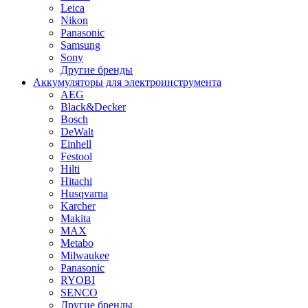
Leica
Nikon
Panasonic
Samsung
Sony
Другие бренды
Аккумуляторы для электроинструмента
AEG
Black&Decker
Bosch
DeWalt
Einhell
Festool
Hilti
Hitachi
Husqvarna
Karcher
Makita
MAX
Metabo
Milwaukee
Panasonic
RYOBI
SENCO
Другие бренды