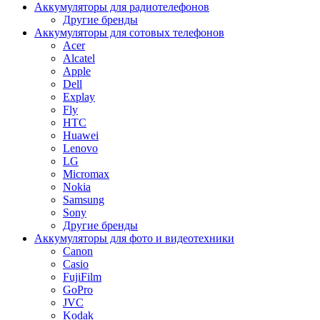
Аккумуляторы для радиотелефонов
Другие бренды
Аккумуляторы для сотовых телефонов
Acer
Alcatel
Apple
Dell
Explay
Fly
HTC
Huawei
Lenovo
LG
Micromax
Nokia
Samsung
Sony
Другие бренды
Аккумуляторы для фото и видеотехники
Canon
Casio
FujiFilm
GoPro
JVC
Kodak