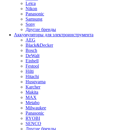
Leica
Nikon
Panasonic
Samsung
Sony
Другие бренды
Аккумуляторы для электроинструмента
AEG
Black&Decker
Bosch
DeWalt
Einhell
Festool
Hilti
Hitachi
Husqvarna
Karcher
Makita
MAX
Metabo
Milwaukee
Panasonic
RYOBI
SENCO
Другие бренды