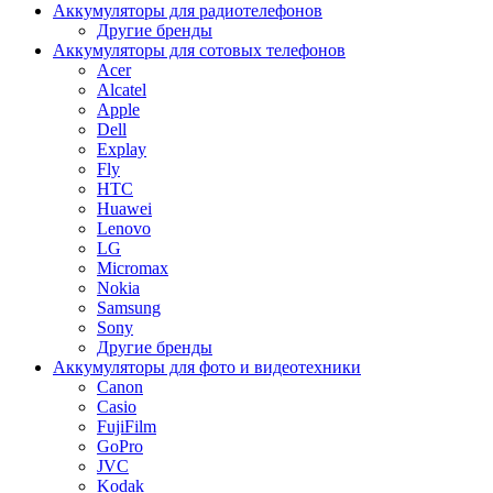
Аккумуляторы для радиотелефонов
Другие бренды
Аккумуляторы для сотовых телефонов
Acer
Alcatel
Apple
Dell
Explay
Fly
HTC
Huawei
Lenovo
LG
Micromax
Nokia
Samsung
Sony
Другие бренды
Аккумуляторы для фото и видеотехники
Canon
Casio
FujiFilm
GoPro
JVC
Kodak