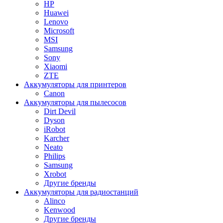
HP
Huawei
Lenovo
Microsoft
MSI
Samsung
Sony
Xiaomi
ZTE
Аккумуляторы для принтеров
Canon
Аккумуляторы для пылесосов
Dirt Devil
Dyson
iRobot
Karcher
Neato
Philips
Samsung
Xrobot
Другие бренды
Аккумуляторы для радиостанций
Alinco
Kenwood
Другие бренды