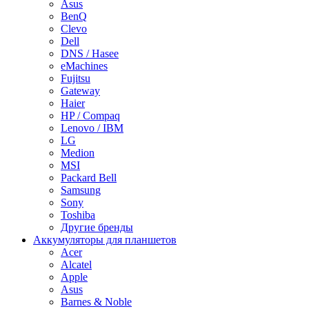
Asus
BenQ
Clevo
Dell
DNS / Hasee
eMachines
Fujitsu
Gateway
Haier
HP / Compaq
Lenovo / IBM
LG
Medion
MSI
Packard Bell
Samsung
Sony
Toshiba
Другие бренды
Аккумуляторы для планшетов
Acer
Alcatel
Apple
Asus
Barnes & Noble