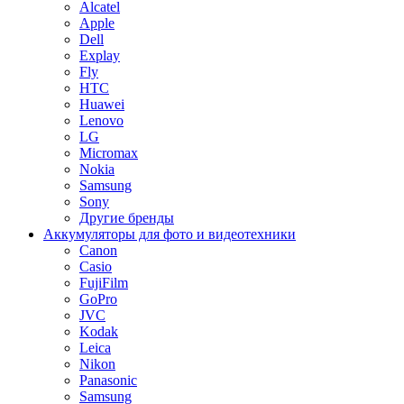
Alcatel
Apple
Dell
Explay
Fly
HTC
Huawei
Lenovo
LG
Micromax
Nokia
Samsung
Sony
Другие бренды
Аккумуляторы для фото и видеотехники
Canon
Casio
FujiFilm
GoPro
JVC
Kodak
Leica
Nikon
Panasonic
Samsung