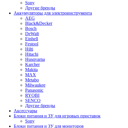
Sony
Другие бренды
Аккумуляторы для электроинструмента
AEG
Black&Decker
Bosch
DeWalt
Einhell
Festool
Hilti
Hitachi
Husqvarna
Karcher
Makita
MAX
Metabo
Milwaukee
Panasonic
RYOBI
SENCO
Другие бренды
Аксессуары
Блоки питания и ЗУ для игровых приставок
Sony
Блоки питания и ЗУ для мониторов