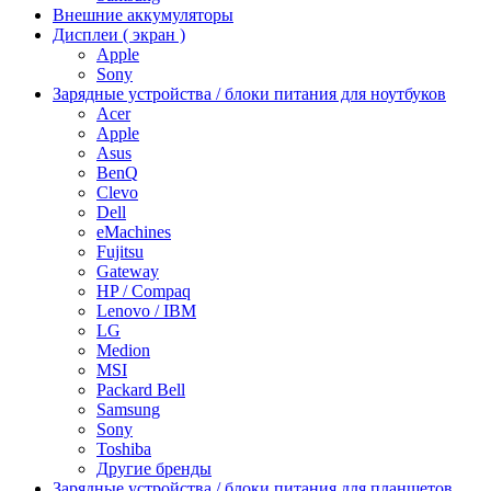
Внешние аккумуляторы
Дисплеи ( экран )
Apple
Sony
Зарядные устройства / блоки питания для ноутбуков
Acer
Apple
Asus
BenQ
Clevo
Dell
eMachines
Fujitsu
Gateway
HP / Compaq
Lenovo / IBM
LG
Medion
MSI
Packard Bell
Samsung
Sony
Toshiba
Другие бренды
Зарядные устройства / блоки питания для планшетов