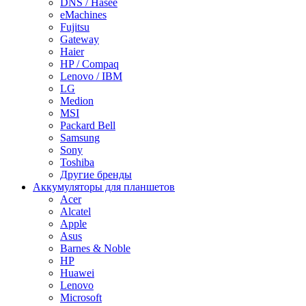
DNS / Hasee
eMachines
Fujitsu
Gateway
Haier
HP / Compaq
Lenovo / IBM
LG
Medion
MSI
Packard Bell
Samsung
Sony
Toshiba
Другие бренды
Аккумуляторы для планшетов
Acer
Alcatel
Apple
Asus
Barnes & Noble
HP
Huawei
Lenovo
Microsoft