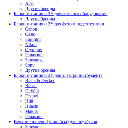
Acer
Другие бренды
Блоки питания и ЗУ для сетевого оборудования
Другие бренды
Блоки питания и ЗУ для фото и видеотехники
Canon
Casio
FujiFilm
Nikon
Olympus
Panasonic
Samsung
Sony
Другие бренды
Блоки питания и ЗУ для электроинструмента
Black & Decker
Bosch
DeWalt
Festool
Hilti
Hitachi
Makita
Panasonic
Верхние панели (топкейсы) для ноутбуков
Samsung