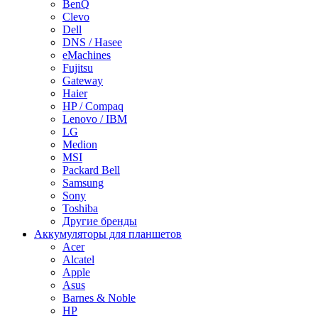
BenQ
Clevo
Dell
DNS / Hasee
eMachines
Fujitsu
Gateway
Haier
HP / Compaq
Lenovo / IBM
LG
Medion
MSI
Packard Bell
Samsung
Sony
Toshiba
Другие бренды
Аккумуляторы для планшетов
Acer
Alcatel
Apple
Asus
Barnes & Noble
HP