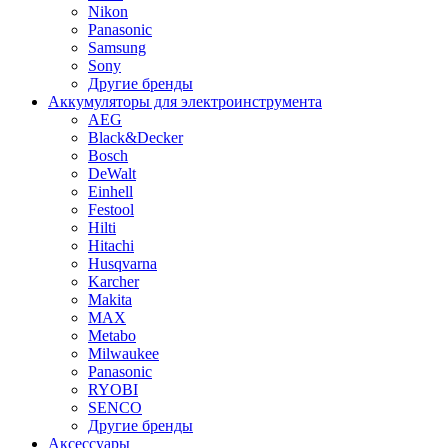
Nikon
Panasonic
Samsung
Sony
Другие бренды
Аккумуляторы для электроинструмента
AEG
Black&Decker
Bosch
DeWalt
Einhell
Festool
Hilti
Hitachi
Husqvarna
Karcher
Makita
MAX
Metabo
Milwaukee
Panasonic
RYOBI
SENCO
Другие бренды
Аксессуары