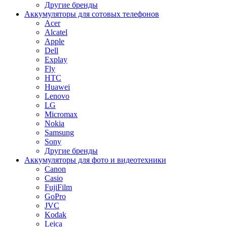
Другие бренды
Аккумуляторы для сотовых телефонов
Acer
Alcatel
Apple
Dell
Explay
Fly
HTC
Huawei
Lenovo
LG
Micromax
Nokia
Samsung
Sony
Другие бренды
Аккумуляторы для фото и видеотехники
Canon
Casio
FujiFilm
GoPro
JVC
Kodak
Leica