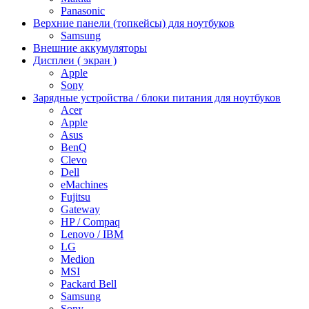
Panasonic
Верхние панели (топкейсы) для ноутбуков
Samsung
Внешние аккумуляторы
Дисплеи ( экран )
Apple
Sony
Зарядные устройства / блоки питания для ноутбуков
Acer
Apple
Asus
BenQ
Clevo
Dell
eMachines
Fujitsu
Gateway
HP / Compaq
Lenovo / IBM
LG
Medion
MSI
Packard Bell
Samsung
Sony