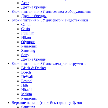
Acer
Другие бренды
Блоки питания и ЗУ для сетевого оборудования
Другие бренды
Блоки питания и ЗУ для фото и видеотехники
Canon
Casio
FujiFilm
Nikon
Olympus
Panasonic
Samsung
Sony
Другие бренды
Блоки питания и ЗУ для электроинструмента
Black & Decker
Bosch
DeWalt
Festool
Hilti
Hitachi
Makita
Panasonic
Верхние панели (топкейсы) для ноутбуков
Samsung