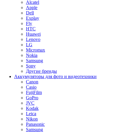
Alcatel
Apple
Dell
Explay
Fly
HTC
Huawei
Lenovo
LG
Micromax
Nokia
Samsung
Sony
Другие бренды
Аккумуляторы для фото и видеотехники
Canon
Casio
FujiFilm
GoPro
JVC
Kodak
Leica
Nikon
Panasonic
Samsung