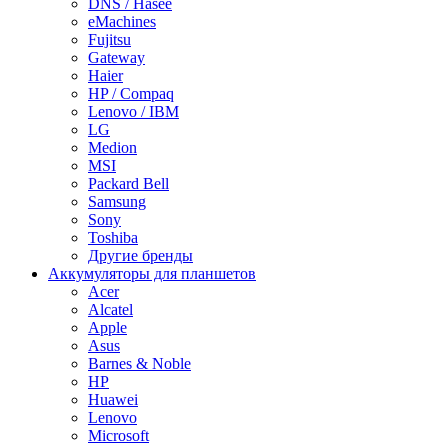
DNS / Hasee
eMachines
Fujitsu
Gateway
Haier
HP / Compaq
Lenovo / IBM
LG
Medion
MSI
Packard Bell
Samsung
Sony
Toshiba
Другие бренды
Аккумуляторы для планшетов
Acer
Alcatel
Apple
Asus
Barnes & Noble
HP
Huawei
Lenovo
Microsoft