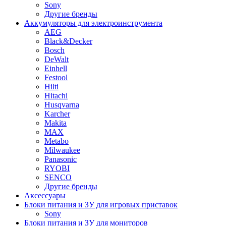
Sony
Другие бренды
Аккумуляторы для электроинструмента
AEG
Black&Decker
Bosch
DeWalt
Einhell
Festool
Hilti
Hitachi
Husqvarna
Karcher
Makita
MAX
Metabo
Milwaukee
Panasonic
RYOBI
SENCO
Другие бренды
Аксессуары
Блоки питания и ЗУ для игровых приставок
Sony
Блоки питания и ЗУ для мониторов