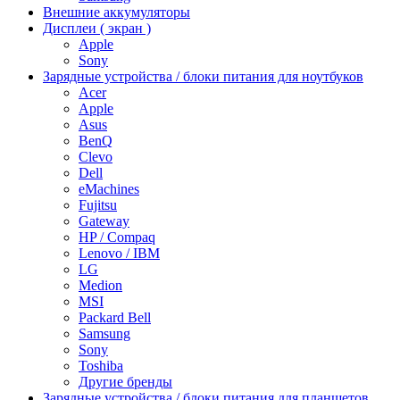
Внешние аккумуляторы
Дисплеи ( экран )
Apple
Sony
Зарядные устройства / блоки питания для ноутбуков
Acer
Apple
Asus
BenQ
Clevo
Dell
eMachines
Fujitsu
Gateway
HP / Compaq
Lenovo / IBM
LG
Medion
MSI
Packard Bell
Samsung
Sony
Toshiba
Другие бренды
Зарядные устройства / блоки питания для планшетов