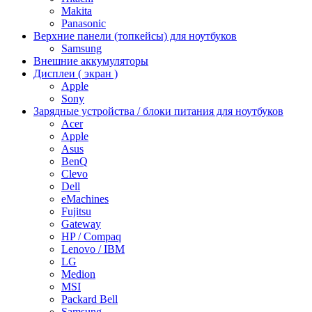
Makita
Panasonic
Верхние панели (топкейсы) для ноутбуков
Samsung
Внешние аккумуляторы
Дисплеи ( экран )
Apple
Sony
Зарядные устройства / блоки питания для ноутбуков
Acer
Apple
Asus
BenQ
Clevo
Dell
eMachines
Fujitsu
Gateway
HP / Compaq
Lenovo / IBM
LG
Medion
MSI
Packard Bell
Samsung