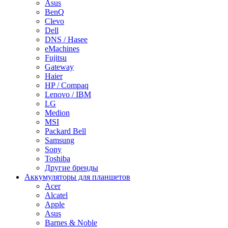
Asus
BenQ
Clevo
Dell
DNS / Hasee
eMachines
Fujitsu
Gateway
Haier
HP / Compaq
Lenovo / IBM
LG
Medion
MSI
Packard Bell
Samsung
Sony
Toshiba
Другие бренды
Аккумуляторы для планшетов
Acer
Alcatel
Apple
Asus
Barnes & Noble