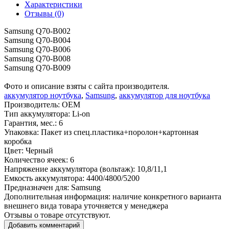
Характеристики
Отзывы (0)
Samsung Q70-B002
Samsung Q70-B004
Samsung Q70-B006
Samsung Q70-B008
Samsung Q70-B009
Фото и описание взяты с сайта производителя.
аккумулятор ноутбука
,
Samsung
,
аккумулятор для ноутбука
Производитель:
OEM
Тип аккумулятора:
Li-on
Гарантия, мес.:
6
Упаковка:
Пакет из спец.пластика+поролон+картонная
коробка
Цвет:
Черный
Количество ячеек:
6
Напряжение аккумулятора (вольтаж):
10,8/11,1
Емкость аккумулятора:
4400/4800/5200
Предназначен для:
Samsung
Дополнительная информация:
наличие конкретного варианта
внешнего вида товара уточняется у менеджера
Отзывы о товаре отсутствуют.
Добавить комментарий