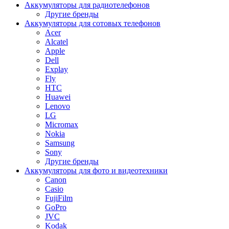
Аккумуляторы для радиотелефонов
Другие бренды
Аккумуляторы для сотовых телефонов
Acer
Alcatel
Apple
Dell
Explay
Fly
HTC
Huawei
Lenovo
LG
Micromax
Nokia
Samsung
Sony
Другие бренды
Аккумуляторы для фото и видеотехники
Canon
Casio
FujiFilm
GoPro
JVC
Kodak