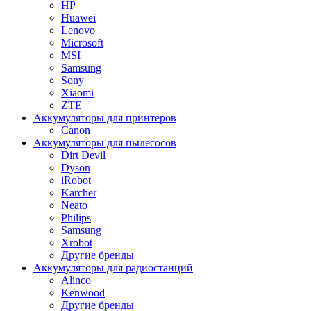
HP
Huawei
Lenovo
Microsoft
MSI
Samsung
Sony
Xiaomi
ZTE
Аккумуляторы для принтеров
Canon
Аккумуляторы для пылесосов
Dirt Devil
Dyson
iRobot
Karcher
Neato
Philips
Samsung
Xrobot
Другие бренды
Аккумуляторы для радиостанций
Alinco
Kenwood
Другие бренды