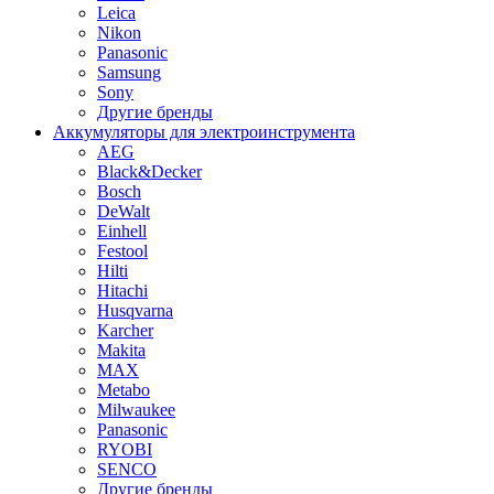
Leica
Nikon
Panasonic
Samsung
Sony
Другие бренды
Аккумуляторы для электроинструмента
AEG
Black&Decker
Bosch
DeWalt
Einhell
Festool
Hilti
Hitachi
Husqvarna
Karcher
Makita
MAX
Metabo
Milwaukee
Panasonic
RYOBI
SENCO
Другие бренды