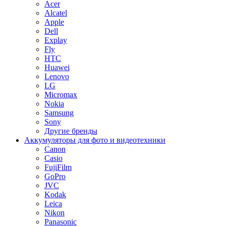
Acer
Alcatel
Apple
Dell
Explay
Fly
HTC
Huawei
Lenovo
LG
Micromax
Nokia
Samsung
Sony
Другие бренды
Аккумуляторы для фото и видеотехники
Canon
Casio
FujiFilm
GoPro
JVC
Kodak
Leica
Nikon
Panasonic