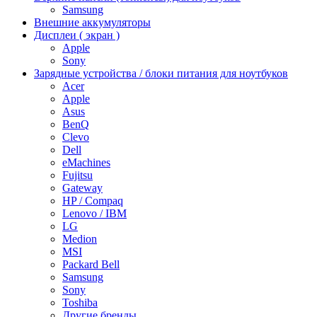
Samsung
Внешние аккумуляторы
Дисплеи ( экран )
Apple
Sony
Зарядные устройства / блоки питания для ноутбуков
Acer
Apple
Asus
BenQ
Clevo
Dell
eMachines
Fujitsu
Gateway
HP / Compaq
Lenovo / IBM
LG
Medion
MSI
Packard Bell
Samsung
Sony
Toshiba
Другие бренды