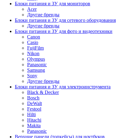
Блоки питания и ЗУ для мониторов
Acer
Другие бренды
Блоки питания и ЗУ для сетевого оборудования
Другие бренды
Блоки питания и ЗУ для фото и видеотехники
Canon
Casio
FujiFilm
Nikon
Olympus
Panasonic
Samsung
Sony
Другие бренды
Блоки питания и ЗУ для электроинструмента
Black & Decker
Bosch
DeWalt
Festool
Hilti
Hitachi
Makita
Panasonic
Верхние панели (топкейсы) для ноутбуков