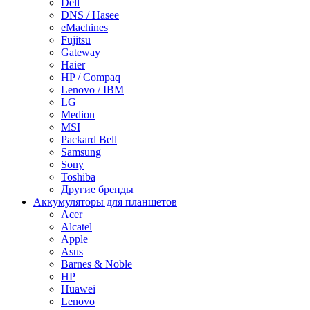
Dell
DNS / Hasee
eMachines
Fujitsu
Gateway
Haier
HP / Compaq
Lenovo / IBM
LG
Medion
MSI
Packard Bell
Samsung
Sony
Toshiba
Другие бренды
Аккумуляторы для планшетов
Acer
Alcatel
Apple
Asus
Barnes & Noble
HP
Huawei
Lenovo