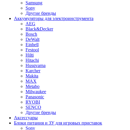
Samsung
Sony
Другие бренды
Аккумуляторы для электроинструмента
AEG
Black&Decker
Bosch
DeWalt
Einhell
Festool
Hilti
Hitachi
Husqvarna
Karcher
Makita
MAX
Metabo
Milwaukee
Panasonic
RYOBI
SENCO
Другие бренды
Аксессуары
Блоки питания и ЗУ для игровых приставок
Sony