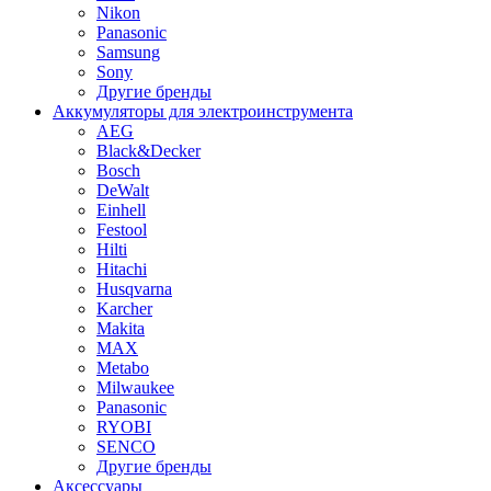
Nikon
Panasonic
Samsung
Sony
Другие бренды
Аккумуляторы для электроинструмента
AEG
Black&Decker
Bosch
DeWalt
Einhell
Festool
Hilti
Hitachi
Husqvarna
Karcher
Makita
MAX
Metabo
Milwaukee
Panasonic
RYOBI
SENCO
Другие бренды
Аксессуары