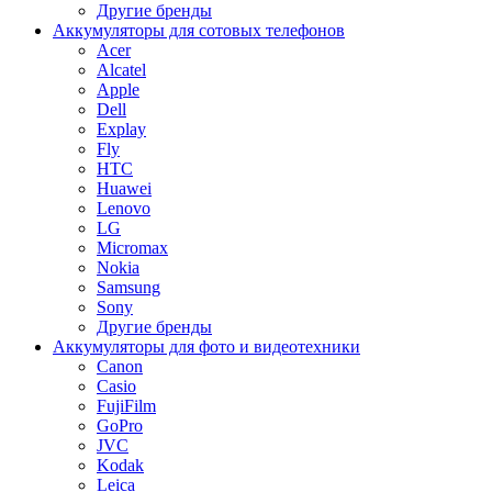
Другие бренды
Аккумуляторы для сотовых телефонов
Acer
Alcatel
Apple
Dell
Explay
Fly
HTC
Huawei
Lenovo
LG
Micromax
Nokia
Samsung
Sony
Другие бренды
Аккумуляторы для фото и видеотехники
Canon
Casio
FujiFilm
GoPro
JVC
Kodak
Leica