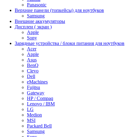
Panasonic
Верхние панели (топкейсы) для ноутбуков
Samsung
Внешние аккумуляторы
Дисплеи ( экран )
Apple
Sony
Зарядные устройства / блоки питания для ноутбуков
Acer
Apple
Asus
BenQ
Clevo
Dell
eMachines
Fujitsu
Gateway
HP / Compaq
Lenovo / IBM
LG
Medion
MSI
Packard Bell
Samsung
Sony