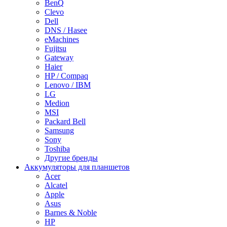
BenQ
Clevo
Dell
DNS / Hasee
eMachines
Fujitsu
Gateway
Haier
HP / Compaq
Lenovo / IBM
LG
Medion
MSI
Packard Bell
Samsung
Sony
Toshiba
Другие бренды
Аккумуляторы для планшетов
Acer
Alcatel
Apple
Asus
Barnes & Noble
HP