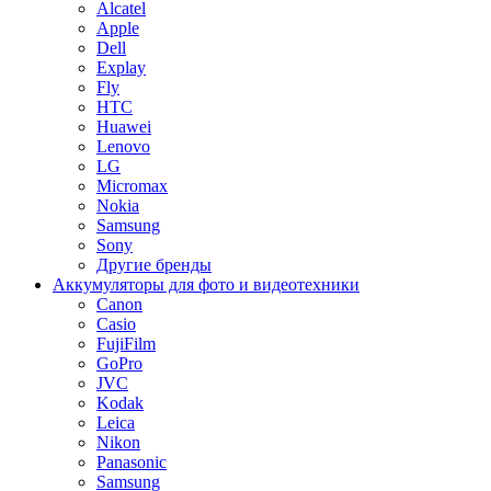
Alcatel
Apple
Dell
Explay
Fly
HTC
Huawei
Lenovo
LG
Micromax
Nokia
Samsung
Sony
Другие бренды
Аккумуляторы для фото и видеотехники
Canon
Casio
FujiFilm
GoPro
JVC
Kodak
Leica
Nikon
Panasonic
Samsung