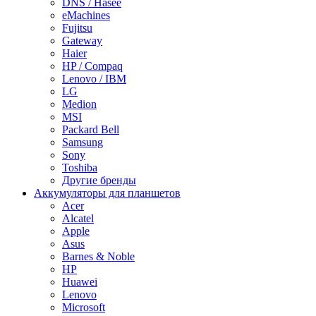
DNS / Hasee
eMachines
Fujitsu
Gateway
Haier
HP / Compaq
Lenovo / IBM
LG
Medion
MSI
Packard Bell
Samsung
Sony
Toshiba
Другие бренды
Аккумуляторы для планшетов
Acer
Alcatel
Apple
Asus
Barnes & Noble
HP
Huawei
Lenovo
Microsoft