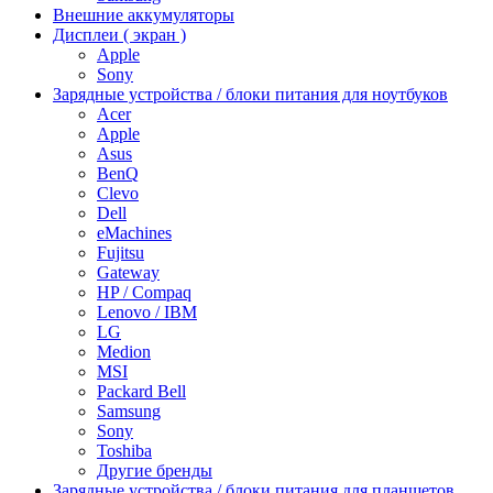
Внешние аккумуляторы
Дисплеи ( экран )
Apple
Sony
Зарядные устройства / блоки питания для ноутбуков
Acer
Apple
Asus
BenQ
Clevo
Dell
eMachines
Fujitsu
Gateway
HP / Compaq
Lenovo / IBM
LG
Medion
MSI
Packard Bell
Samsung
Sony
Toshiba
Другие бренды
Зарядные устройства / блоки питания для планшетов