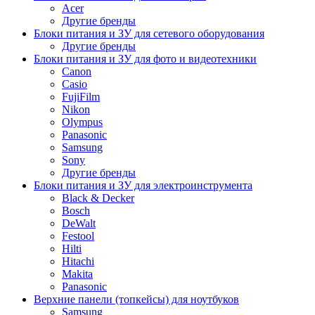
Acer
Другие бренды
Блоки питания и ЗУ для сетевого оборудования
Другие бренды
Блоки питания и ЗУ для фото и видеотехники
Canon
Casio
FujiFilm
Nikon
Olympus
Panasonic
Samsung
Sony
Другие бренды
Блоки питания и ЗУ для электроинструмента
Black & Decker
Bosch
DeWalt
Festool
Hilti
Hitachi
Makita
Panasonic
Верхние панели (топкейсы) для ноутбуков
Samsung