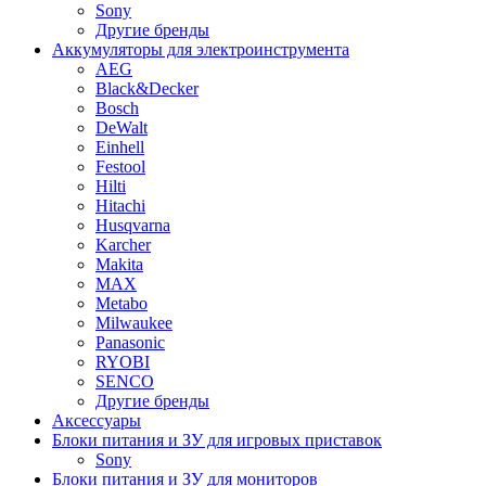
Sony
Другие бренды
Аккумуляторы для электроинструмента
AEG
Black&Decker
Bosch
DeWalt
Einhell
Festool
Hilti
Hitachi
Husqvarna
Karcher
Makita
MAX
Metabo
Milwaukee
Panasonic
RYOBI
SENCO
Другие бренды
Аксессуары
Блоки питания и ЗУ для игровых приставок
Sony
Блоки питания и ЗУ для мониторов