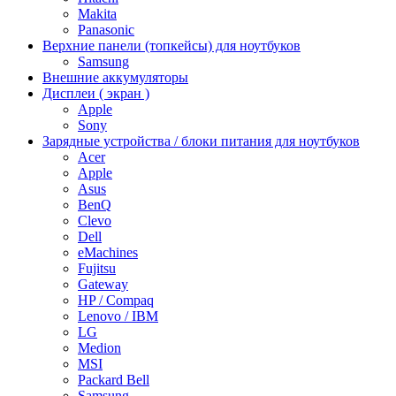
Makita
Panasonic
Верхние панели (топкейсы) для ноутбуков
Samsung
Внешние аккумуляторы
Дисплеи ( экран )
Apple
Sony
Зарядные устройства / блоки питания для ноутбуков
Acer
Apple
Asus
BenQ
Clevo
Dell
eMachines
Fujitsu
Gateway
HP / Compaq
Lenovo / IBM
LG
Medion
MSI
Packard Bell
Samsung