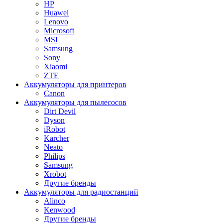
HP
Huawei
Lenovo
Microsoft
MSI
Samsung
Sony
Xiaomi
ZTE
Аккумуляторы для принтеров
Canon
Аккумуляторы для пылесосов
Dirt Devil
Dyson
iRobot
Karcher
Neato
Philips
Samsung
Xrobot
Другие бренды
Аккумуляторы для радиостанций
Alinco
Kenwood
Другие бренды