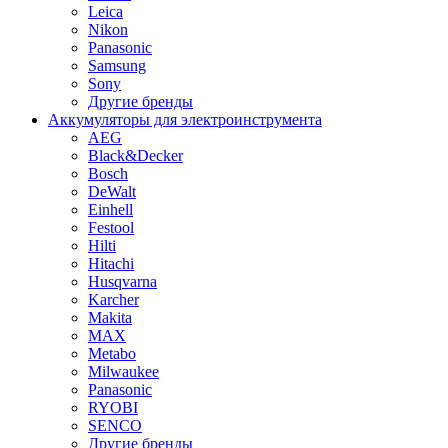
Leica
Nikon
Panasonic
Samsung
Sony
Другие бренды
Аккумуляторы для электроинструмента
AEG
Black&Decker
Bosch
DeWalt
Einhell
Festool
Hilti
Hitachi
Husqvarna
Karcher
Makita
MAX
Metabo
Milwaukee
Panasonic
RYOBI
SENCO
Другие бренды