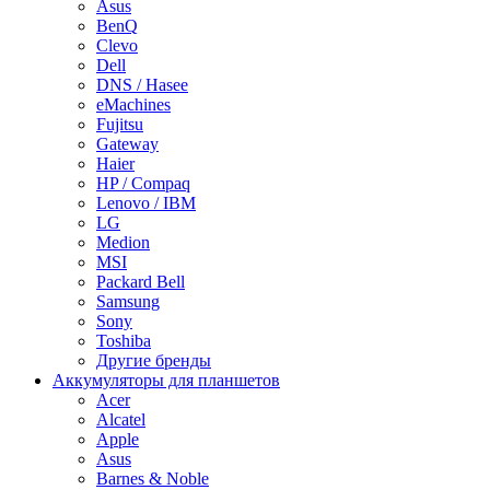
Asus
BenQ
Clevo
Dell
DNS / Hasee
eMachines
Fujitsu
Gateway
Haier
HP / Compaq
Lenovo / IBM
LG
Medion
MSI
Packard Bell
Samsung
Sony
Toshiba
Другие бренды
Аккумуляторы для планшетов
Acer
Alcatel
Apple
Asus
Barnes & Noble