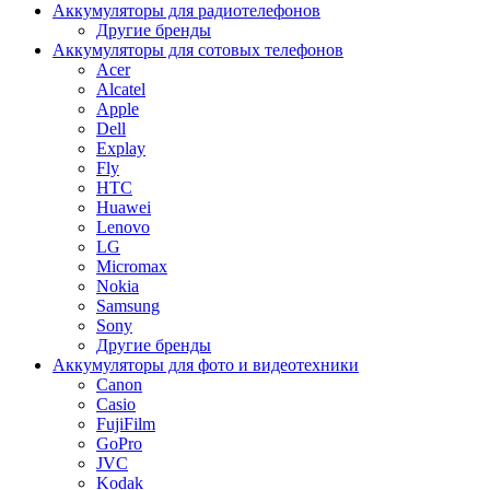
Аккумуляторы для радиотелефонов
Другие бренды
Аккумуляторы для сотовых телефонов
Acer
Alcatel
Apple
Dell
Explay
Fly
HTC
Huawei
Lenovo
LG
Micromax
Nokia
Samsung
Sony
Другие бренды
Аккумуляторы для фото и видеотехники
Canon
Casio
FujiFilm
GoPro
JVC
Kodak