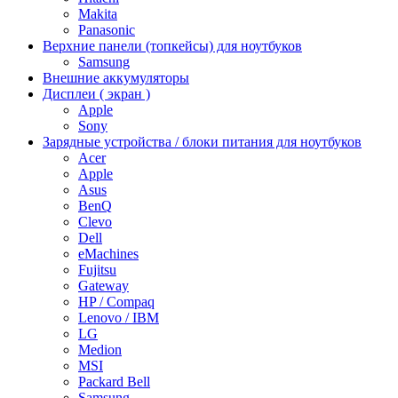
Makita
Panasonic
Верхние панели (топкейсы) для ноутбуков
Samsung
Внешние аккумуляторы
Дисплеи ( экран )
Apple
Sony
Зарядные устройства / блоки питания для ноутбуков
Acer
Apple
Asus
BenQ
Clevo
Dell
eMachines
Fujitsu
Gateway
HP / Compaq
Lenovo / IBM
LG
Medion
MSI
Packard Bell
Samsung