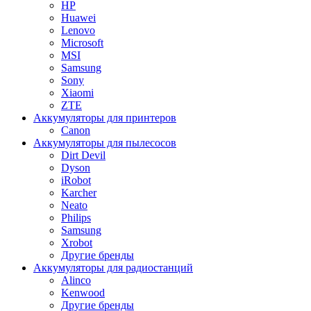
HP
Huawei
Lenovo
Microsoft
MSI
Samsung
Sony
Xiaomi
ZTE
Аккумуляторы для принтеров
Canon
Аккумуляторы для пылесосов
Dirt Devil
Dyson
iRobot
Karcher
Neato
Philips
Samsung
Xrobot
Другие бренды
Аккумуляторы для радиостанций
Alinco
Kenwood
Другие бренды