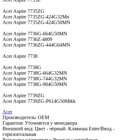
Acer Aspire 7735ZG
Acer Aspire 7735ZG-424G32Mn
Acer Aspire 7735ZG-424G50MN
Acer Aspire 7736G-664G50MN
Acer Aspire 7736Z-4809
Acer Aspire 7736ZG-444G64MN
Acer Aspire 7738
Acer Aspire 7738G
Acer Aspire 7738G-664G32MN
Acer Aspire 7738G-744G32MN
Acer Aspire 7738G-904G50MN
Acer Aspire 7739ZG
Acer Aspire 7739ZG-P614G50Mikk
Acer
Производитель:
OEM
Гарантия:
Уточняется у менеджера
Внешний вид:
Цвет - чёрный. Клавиша Enter/Ввод -
горизонтальная
Раскладка клавиатуры:
Русская / английская