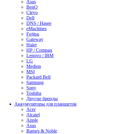
Asus
BenQ
Clevo
Dell
DNS / Hasee
eMachines
Fujitsu
Gateway
Haier
HP / Compaq
Lenovo / IBM
LG
Medion
MSI
Packard Bell
Samsung
Sony
Toshiba
Другие бренды
Аккумуляторы для планшетов
Acer
Alcatel
Apple
Asus
Barnes & Noble