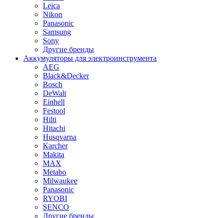
Leica
Nikon
Panasonic
Samsung
Sony
Другие бренды
Аккумуляторы для электроинструмента
AEG
Black&Decker
Bosch
DeWalt
Einhell
Festool
Hilti
Hitachi
Husqvarna
Karcher
Makita
MAX
Metabo
Milwaukee
Panasonic
RYOBI
SENCO
Другие бренды