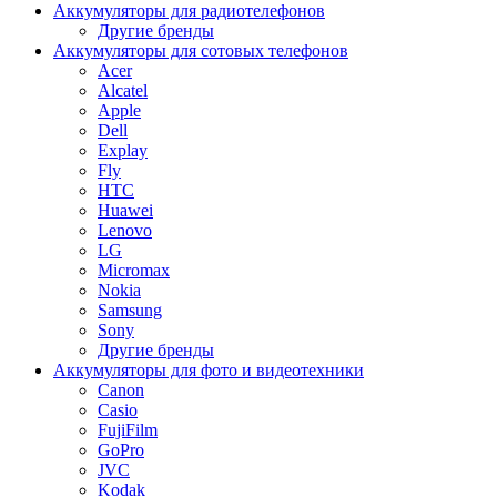
Аккумуляторы для радиотелефонов
Другие бренды
Аккумуляторы для сотовых телефонов
Acer
Alcatel
Apple
Dell
Explay
Fly
HTC
Huawei
Lenovo
LG
Micromax
Nokia
Samsung
Sony
Другие бренды
Аккумуляторы для фото и видеотехники
Canon
Casio
FujiFilm
GoPro
JVC
Kodak