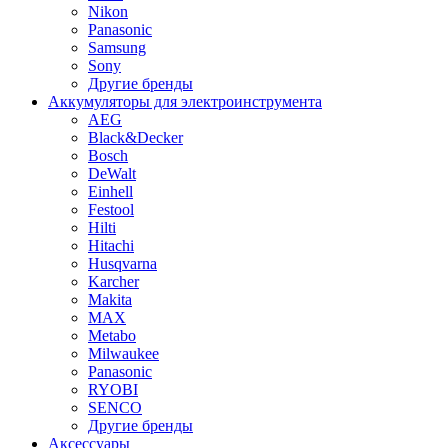
Nikon
Panasonic
Samsung
Sony
Другие бренды
Аккумуляторы для электроинструмента
AEG
Black&Decker
Bosch
DeWalt
Einhell
Festool
Hilti
Hitachi
Husqvarna
Karcher
Makita
MAX
Metabo
Milwaukee
Panasonic
RYOBI
SENCO
Другие бренды
Аксессуары