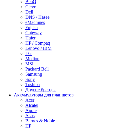
BenQ
Clevo
Dell
DNS / Hasee
eMachines
Fujitsu
Gateway
Haier
HP / Compaq
Lenovo / IBM
LG
Medion
MSI
Packard Bell
Samsung
Sony
Toshiba
Другие бренды
Аккумуляторы для планшетов
Acer
Alcatel
Apple
Asus
Barnes & Noble
HP