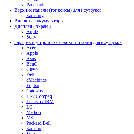
Panasonic
Верхние панели (топкейсы) для ноутбуков
Samsung
Внешние аккумуляторы
Дисплеи ( экран )
Apple
Sony
Зарядные устройства / блоки питания для ноутбуков
Acer
Apple
Asus
BenQ
Clevo
Dell
eMachines
Fujitsu
Gateway
HP / Compaq
Lenovo / IBM
LG
Medion
MSI
Packard Bell
Samsung
Sony