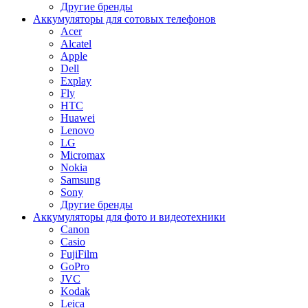
Другие бренды
Аккумуляторы для сотовых телефонов
Acer
Alcatel
Apple
Dell
Explay
Fly
HTC
Huawei
Lenovo
LG
Micromax
Nokia
Samsung
Sony
Другие бренды
Аккумуляторы для фото и видеотехники
Canon
Casio
FujiFilm
GoPro
JVC
Kodak
Leica