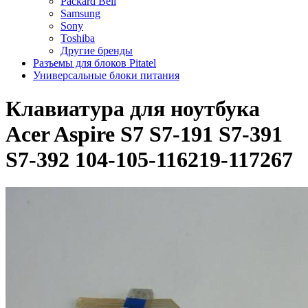
Packard Bell
Samsung
Sony
Toshiba
Другие бренды
Разъемы для блоков Pitatel
Универсальные блоки питания
Клавиатура для ноутбука
Acer Aspire S7 S7-191 S7-391
S7-392 104-105-116219-117267