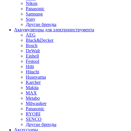
Nikon
Panasonic
Samsung
Sony
Другие бренды
Аккумуляторы для электроинструмента
AEG
Black&Decker
Bosch
DeWalt
Einhell
Festool
Hilti
Hitachi
Husqvarna
Karcher
Makita
MAX
Metabo
Milwaukee
Panasonic
RYOBI
SENCO
Другие бренды
Аксессуары