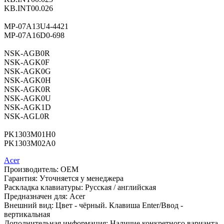
KB.INT00.026
MP-07A13U4-4421
MP-07A16D0-698
NSK-AGB0R
NSK-AGK0F
NSK-AGK0G
NSK-AGK0H
NSK-AGK0R
NSK-AGK0U
NSK-AGK1D
NSK-AGL0R
PK1303M01H0
PK1303M02A0
Acer
Производитель:
OEM
Гарантия:
Уточняется у менеджера
Раскладка клавиатуры:
Русская / английская
Предназначен для:
Acer
Внешний вид:
Цвет - чёрный. Клавиша Enter/Ввод -
вертикальная
Дополнительная информация:
Наличие конкретного варианта