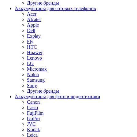
Другие бренды
Аккумуляторы для сотовых телефонов
Acer
Alcatel
Apple
Dell
Explay
Fly
HTC
Huawei
Lenovo
LG
Micromax
Nokia
Samsung
Sony
Другие бренды
Аккумуляторы для фото и видеотехники
Canon
Casio
FujiFilm
GoPro
JVC
Kodak
Leica