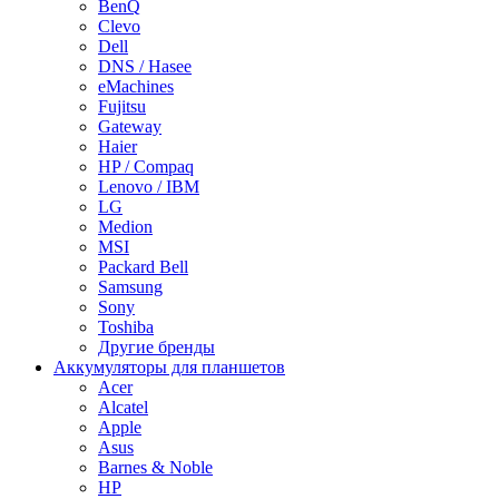
BenQ
Clevo
Dell
DNS / Hasee
eMachines
Fujitsu
Gateway
Haier
HP / Compaq
Lenovo / IBM
LG
Medion
MSI
Packard Bell
Samsung
Sony
Toshiba
Другие бренды
Аккумуляторы для планшетов
Acer
Alcatel
Apple
Asus
Barnes & Noble
HP