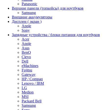
Panasonic
Верхние панели (топкейсы) для ноутбуков
Samsung
Внешние аккумуляторы
Дисплеи ( экран )
Apple
Sony
Зарядные устройства / блоки питания для ноутбуков
Acer
Apple
Asus
BenQ
Clevo
Dell
eMachines
Fujitsu
Gateway
HP / Compaq
Lenovo / IBM
LG
Medion
MSI
Packard Bell
Samsung
Sony