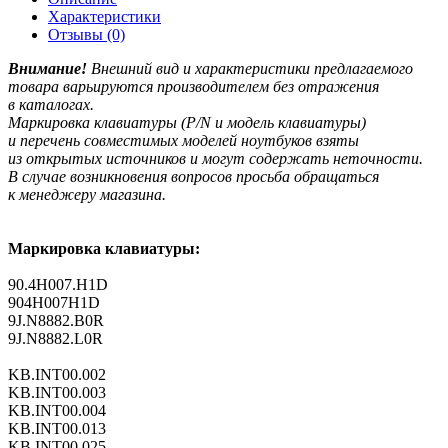
Характеристики
Отзывы (0)
Внимание!
Внешний вид и характеристики предлагаемого
товара варьируются производителем без отражения
в каталогах.
Маркировка клавиатуры
(P
/N и модель клавиатуры)
и перечень совместимых моделей ноутбуков взяты
из открытых источников и могут содержать неточности.
В случае возникновения вопросов просьба обращаться
к менеджеру магазина.
Маркировка клавиатуры:
90.4H007.H1D
904H007H1D
9J.N8882.B0R
9J.N8882.L0R
KB.INT00.002
KB.INT00.003
KB.INT00.004
KB.INT00.013
KB.INT00.025