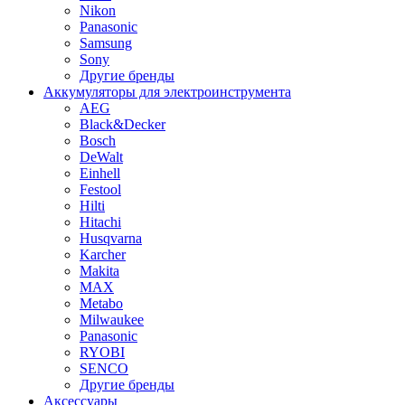
Nikon
Panasonic
Samsung
Sony
Другие бренды
Аккумуляторы для электроинструмента
AEG
Black&Decker
Bosch
DeWalt
Einhell
Festool
Hilti
Hitachi
Husqvarna
Karcher
Makita
MAX
Metabo
Milwaukee
Panasonic
RYOBI
SENCO
Другие бренды
Аксессуары