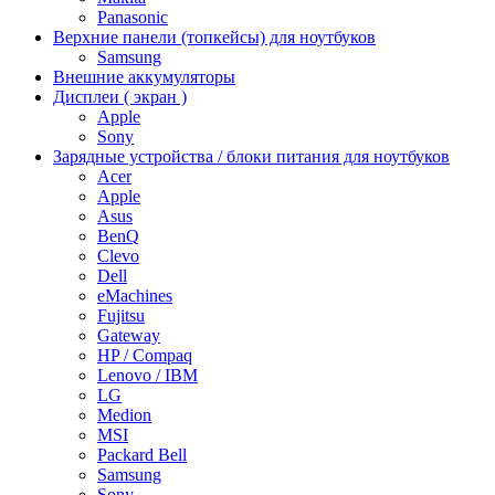
Panasonic
Верхние панели (топкейсы) для ноутбуков
Samsung
Внешние аккумуляторы
Дисплеи ( экран )
Apple
Sony
Зарядные устройства / блоки питания для ноутбуков
Acer
Apple
Asus
BenQ
Clevo
Dell
eMachines
Fujitsu
Gateway
HP / Compaq
Lenovo / IBM
LG
Medion
MSI
Packard Bell
Samsung
Sony