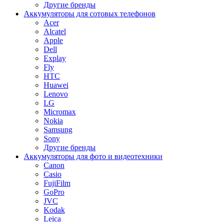
Другие бренды
Аккумуляторы для сотовых телефонов
Acer
Alcatel
Apple
Dell
Explay
Fly
HTC
Huawei
Lenovo
LG
Micromax
Nokia
Samsung
Sony
Другие бренды
Аккумуляторы для фото и видеотехники
Canon
Casio
FujiFilm
GoPro
JVC
Kodak
Leica