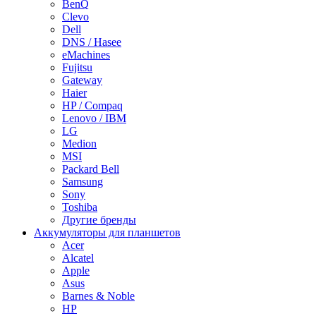
BenQ
Clevo
Dell
DNS / Hasee
eMachines
Fujitsu
Gateway
Haier
HP / Compaq
Lenovo / IBM
LG
Medion
MSI
Packard Bell
Samsung
Sony
Toshiba
Другие бренды
Аккумуляторы для планшетов
Acer
Alcatel
Apple
Asus
Barnes & Noble
HP