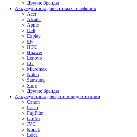
Другие бренды
Аккумуляторы для сотовых телефонов
Acer
Alcatel
Apple
Dell
Explay
Fly
HTC
Huawei
Lenovo
LG
Micromax
Nokia
Samsung
Sony
Другие бренды
Аккумуляторы для фото и видеотехники
Canon
Casio
FujiFilm
GoPro
JVC
Kodak
Leica