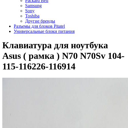
Packard Bell
Samsung
Sony
Toshiba
Другие бренды
Разъемы для блоков Pitatel
Универсальные блоки питания
Клавиатура для ноутбука
Asus ( рамка ) N70 N70Sv 104-
115-116226-116914