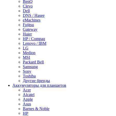
BenQ
Clevo
Dell
DNS / Hasee
eMachines
Fujitsu
Gateway
Haier
HP / Compaq
Lenovo / IBM
LG
Medion
MSI
Packard Bell
Samsung
Sony
Toshiba
Другие бренды
Аккумуляторы для планшетов
Acer
Alcatel
Apple
Asus
Barnes & Noble
HP