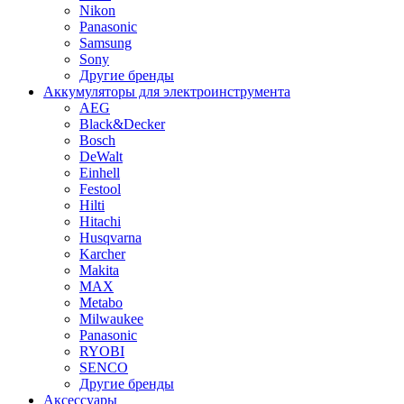
Nikon
Panasonic
Samsung
Sony
Другие бренды
Аккумуляторы для электроинструмента
AEG
Black&Decker
Bosch
DeWalt
Einhell
Festool
Hilti
Hitachi
Husqvarna
Karcher
Makita
MAX
Metabo
Milwaukee
Panasonic
RYOBI
SENCO
Другие бренды
Аксессуары