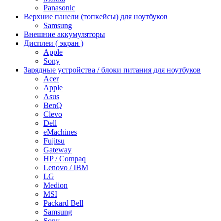
Panasonic
Верхние панели (топкейсы) для ноутбуков
Samsung
Внешние аккумуляторы
Дисплеи ( экран )
Apple
Sony
Зарядные устройства / блоки питания для ноутбуков
Acer
Apple
Asus
BenQ
Clevo
Dell
eMachines
Fujitsu
Gateway
HP / Compaq
Lenovo / IBM
LG
Medion
MSI
Packard Bell
Samsung
Sony