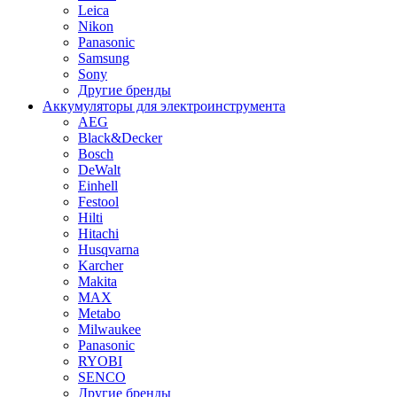
Leica
Nikon
Panasonic
Samsung
Sony
Другие бренды
Аккумуляторы для электроинструмента
AEG
Black&Decker
Bosch
DeWalt
Einhell
Festool
Hilti
Hitachi
Husqvarna
Karcher
Makita
MAX
Metabo
Milwaukee
Panasonic
RYOBI
SENCO
Другие бренды