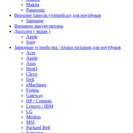
Makita
Panasonic
Верхние панели (топкейсы) для ноутбуков
Samsung
Внешние аккумуляторы
Дисплеи ( экран )
Apple
Sony
Зарядные устройства / блоки питания для ноутбуков
Acer
Apple
Asus
BenQ
Clevo
Dell
eMachines
Fujitsu
Gateway
HP / Compaq
Lenovo / IBM
LG
Medion
MSI
Packard Bell
Samsung