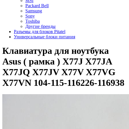
MSI
Packard Bell
Samsung
Sony
Toshiba
Другие бренды
Разъемы для блоков Pitatel
Универсальные блоки питания
Клавиатура для ноутбука
Asus ( рамка ) X77J X77JA
X77JQ X77JV X77V X77VG
X77VN 104-115-116226-116938