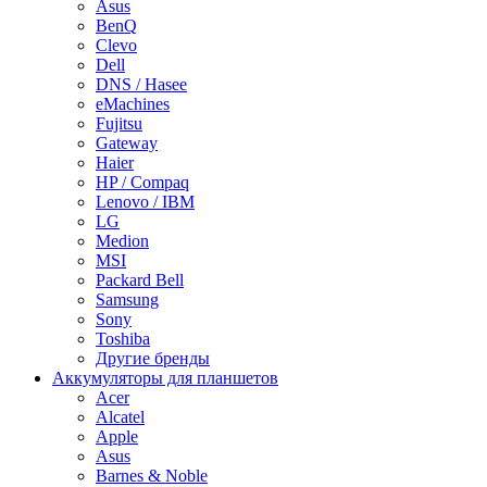
Asus
BenQ
Clevo
Dell
DNS / Hasee
eMachines
Fujitsu
Gateway
Haier
HP / Compaq
Lenovo / IBM
LG
Medion
MSI
Packard Bell
Samsung
Sony
Toshiba
Другие бренды
Аккумуляторы для планшетов
Acer
Alcatel
Apple
Asus
Barnes & Noble