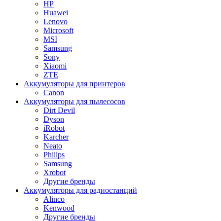
HP
Huawei
Lenovo
Microsoft
MSI
Samsung
Sony
Xiaomi
ZTE
Аккумуляторы для принтеров
Canon
Аккумуляторы для пылесосов
Dirt Devil
Dyson
iRobot
Karcher
Neato
Philips
Samsung
Xrobot
Другие бренды
Аккумуляторы для радиостанций
Alinco
Kenwood
Другие бренды