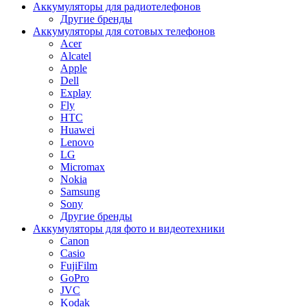
Аккумуляторы для радиотелефонов
Другие бренды
Аккумуляторы для сотовых телефонов
Acer
Alcatel
Apple
Dell
Explay
Fly
HTC
Huawei
Lenovo
LG
Micromax
Nokia
Samsung
Sony
Другие бренды
Аккумуляторы для фото и видеотехники
Canon
Casio
FujiFilm
GoPro
JVC
Kodak