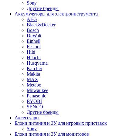
Sony
Другие бренды
Аккумуляторы для электроинструмента
AEG
Black&Decker
Bosch
DeWalt
Einhell
Festool
Hilti
Hitachi
Husqvarna
Karcher
Makita
MAX
Metabo
Milwaukee
Panasonic
RYOBI
SENCO
Другие бренды
Аксессуары
Блоки питания и ЗУ для игровых приставок
Sony
Блоки питания и ЗУ для мониторов