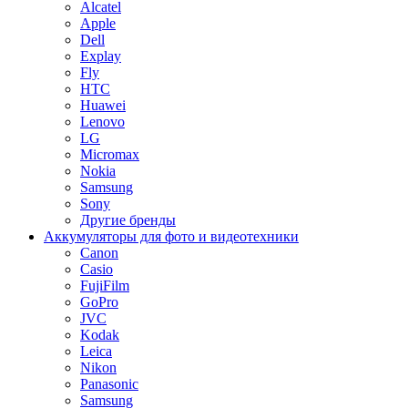
Alcatel
Apple
Dell
Explay
Fly
HTC
Huawei
Lenovo
LG
Micromax
Nokia
Samsung
Sony
Другие бренды
Аккумуляторы для фото и видеотехники
Canon
Casio
FujiFilm
GoPro
JVC
Kodak
Leica
Nikon
Panasonic
Samsung