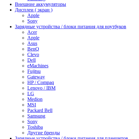
Внешние аккумуляторы
Дисплеи ( экран )
Apple
Sony
Зарядные устройства / блоки питания для ноутбуков
Acer
Apple
Asus
BenQ
Clevo
Dell
eMachines
Fujitsu
Gateway
HP / Compaq
Lenovo / IBM
LG
Medion
MSI
Packard Bell
Samsung
Sony
Toshiba
Другие бренды
Зарядные устройства / блоки питания для планшетов