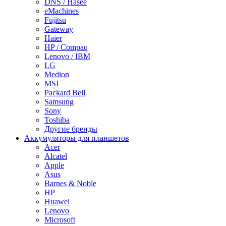
DNS / Hasee
eMachines
Fujitsu
Gateway
Haier
HP / Compaq
Lenovo / IBM
LG
Medion
MSI
Packard Bell
Samsung
Sony
Toshiba
Другие бренды
Аккумуляторы для планшетов
Acer
Alcatel
Apple
Asus
Barnes & Noble
HP
Huawei
Lenovo
Microsoft