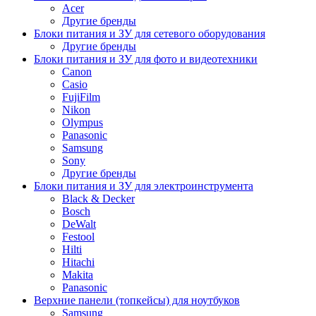
Acer
Другие бренды
Блоки питания и ЗУ для сетевого оборудования
Другие бренды
Блоки питания и ЗУ для фото и видеотехники
Canon
Casio
FujiFilm
Nikon
Olympus
Panasonic
Samsung
Sony
Другие бренды
Блоки питания и ЗУ для электроинструмента
Black & Decker
Bosch
DeWalt
Festool
Hilti
Hitachi
Makita
Panasonic
Верхние панели (топкейсы) для ноутбуков
Samsung