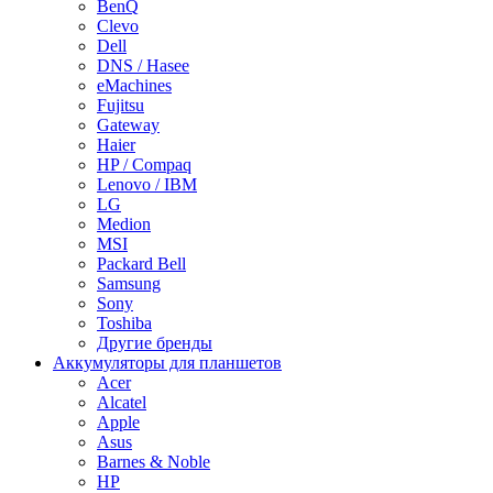
BenQ
Clevo
Dell
DNS / Hasee
eMachines
Fujitsu
Gateway
Haier
HP / Compaq
Lenovo / IBM
LG
Medion
MSI
Packard Bell
Samsung
Sony
Toshiba
Другие бренды
Аккумуляторы для планшетов
Acer
Alcatel
Apple
Asus
Barnes & Noble
HP