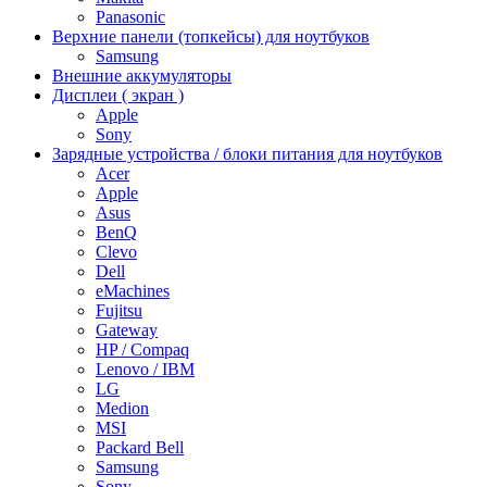
Panasonic
Верхние панели (топкейсы) для ноутбуков
Samsung
Внешние аккумуляторы
Дисплеи ( экран )
Apple
Sony
Зарядные устройства / блоки питания для ноутбуков
Acer
Apple
Asus
BenQ
Clevo
Dell
eMachines
Fujitsu
Gateway
HP / Compaq
Lenovo / IBM
LG
Medion
MSI
Packard Bell
Samsung
Sony