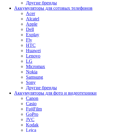
Другие бренды
Аккумуляторы для сотовых телефонов
Acer
Alcatel
Apple
Dell
Explay
Fly
HTC
Huawei
Lenovo
LG
Micromax
Nokia
Samsung
Sony
Другие бренды
Аккумуляторы для фото и видеотехники
Canon
Casio
FujiFilm
GoPro
JVC
Kodak
Leica