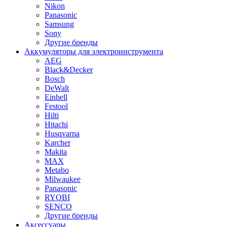
Nikon
Panasonic
Samsung
Sony
Другие бренды
Аккумуляторы для электроинструмента
AEG
Black&Decker
Bosch
DeWalt
Einhell
Festool
Hilti
Hitachi
Husqvarna
Karcher
Makita
MAX
Metabo
Milwaukee
Panasonic
RYOBI
SENCO
Другие бренды
Аксессуары