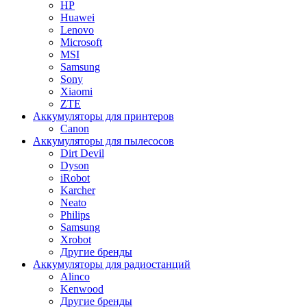
HP
Huawei
Lenovo
Microsoft
MSI
Samsung
Sony
Xiaomi
ZTE
Аккумуляторы для принтеров
Canon
Аккумуляторы для пылесосов
Dirt Devil
Dyson
iRobot
Karcher
Neato
Philips
Samsung
Xrobot
Другие бренды
Аккумуляторы для радиостанций
Alinco
Kenwood
Другие бренды