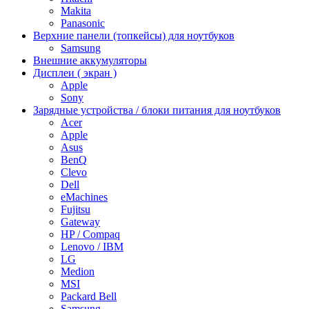
Makita
Panasonic
Верхние панели (топкейсы) для ноутбуков
Samsung
Внешние аккумуляторы
Дисплеи ( экран )
Apple
Sony
Зарядные устройства / блоки питания для ноутбуков
Acer
Apple
Asus
BenQ
Clevo
Dell
eMachines
Fujitsu
Gateway
HP / Compaq
Lenovo / IBM
LG
Medion
MSI
Packard Bell
Samsung