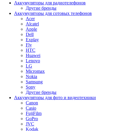
Аккумуляторы для радиотелефонов
Другие бренды
Аккумуляторы для сотовых телефонов
Acer
Alcatel
Apple
Dell
Explay
Fly
HTC
Huawei
Lenovo
LG
Micromax
Nokia
Samsung
Sony
Другие бренды
Аккумуляторы для фото и видеотехники
Canon
Casio
FujiFilm
GoPro
JVC
Kodak