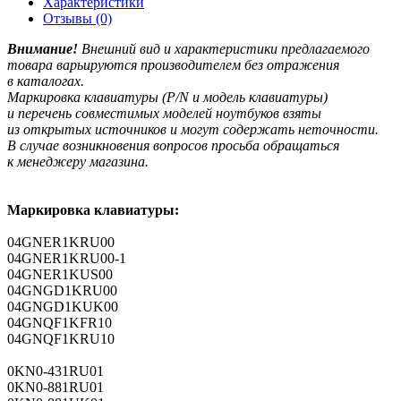
Характеристики
Отзывы (0)
Внимание!
Внешний вид и характеристики предлагаемого
товара варьируются производителем без отражения
в каталогах.
Маркировка клавиатуры
(P
/N и модель клавиатуры)
и перечень совместимых моделей ноутбуков взяты
из открытых источников и могут содержать неточности.
В случае возникновения вопросов просьба обращаться
к менеджеру магазина.
Маркировка клавиатуры:
04GNER1KRU00
04GNER1KRU00-1
04GNER1KUS00
04GNGD1KRU00
04GNGD1KUK00
04GNQF1KFR10
04GNQF1KRU10
0KN0-431RU01
0KN0-881RU01