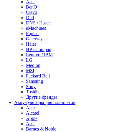
Asus
BenQ
Clevo
Dell
DNS / Hasee
eMachines
Fujitsu
Gateway
Haier
HP / Compaq
Lenovo / IBM
LG
Medion
MSI
Packard Bell
Samsung
Sony
Toshiba
Другие бренды
Аккумуляторы для планшетов
Acer
Alcatel
Apple
Asus
Barnes & Noble