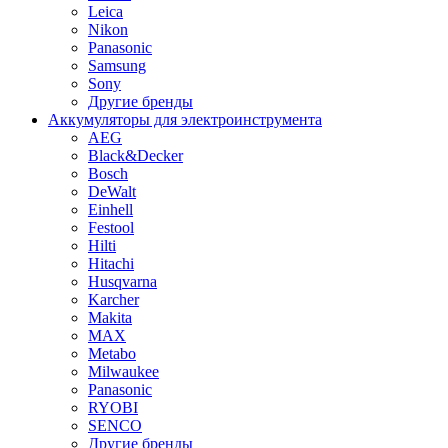
Leica
Nikon
Panasonic
Samsung
Sony
Другие бренды
Аккумуляторы для электроинструмента
AEG
Black&Decker
Bosch
DeWalt
Einhell
Festool
Hilti
Hitachi
Husqvarna
Karcher
Makita
MAX
Metabo
Milwaukee
Panasonic
RYOBI
SENCO
Другие бренды