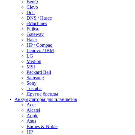
BenQ
Clevo
Dell
DNS / Hasee
eMachines
Fujitsu
Gateway
Haier
HP / Compaq
Lenovo / IBM
LG
Medion
MSI
Packard Bell
Samsung
Sony
Toshiba
Другие бренды
Аккумуляторы для планшетов
Acer
Alcatel
Apple
Asus
Barnes & Noble
HP