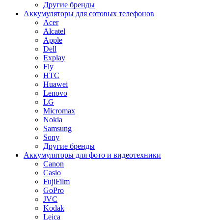
Другие бренды
Аккумуляторы для сотовых телефонов
Acer
Alcatel
Apple
Dell
Explay
Fly
HTC
Huawei
Lenovo
LG
Micromax
Nokia
Samsung
Sony
Другие бренды
Аккумуляторы для фото и видеотехники
Canon
Casio
FujiFilm
GoPro
JVC
Kodak
Leica