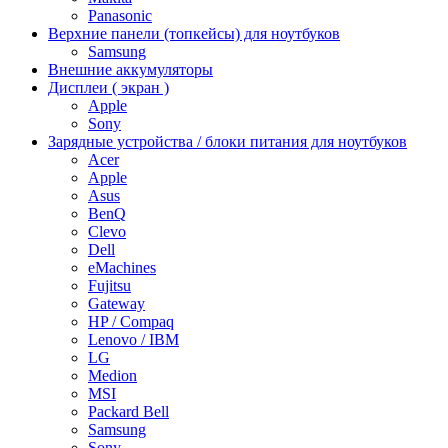
Panasonic
Верхние панели (топкейсы) для ноутбуков
Samsung
Внешние аккумуляторы
Дисплеи ( экран )
Apple
Sony
Зарядные устройства / блоки питания для ноутбуков
Acer
Apple
Asus
BenQ
Clevo
Dell
eMachines
Fujitsu
Gateway
HP / Compaq
Lenovo / IBM
LG
Medion
MSI
Packard Bell
Samsung
Sony