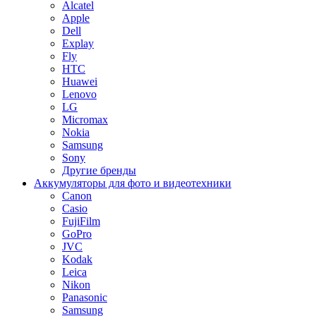
Alcatel
Apple
Dell
Explay
Fly
HTC
Huawei
Lenovo
LG
Micromax
Nokia
Samsung
Sony
Другие бренды
Аккумуляторы для фото и видеотехники
Canon
Casio
FujiFilm
GoPro
JVC
Kodak
Leica
Nikon
Panasonic
Samsung