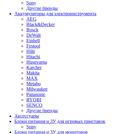
Sony
Другие бренды
Аккумуляторы для электроинструмента
AEG
Black&Decker
Bosch
DeWalt
Einhell
Festool
Hilti
Hitachi
Husqvarna
Karcher
Makita
MAX
Metabo
Milwaukee
Panasonic
RYOBI
SENCO
Другие бренды
Аксессуары
Блоки питания и ЗУ для игровых приставок
Sony
Блоки питания и ЗУ для мониторов