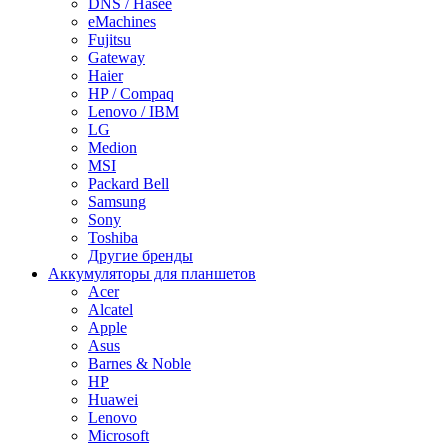
DNS / Hasee
eMachines
Fujitsu
Gateway
Haier
HP / Compaq
Lenovo / IBM
LG
Medion
MSI
Packard Bell
Samsung
Sony
Toshiba
Другие бренды
Аккумуляторы для планшетов
Acer
Alcatel
Apple
Asus
Barnes & Noble
HP
Huawei
Lenovo
Microsoft