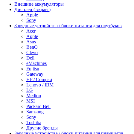
Внешние аккумуляторы
Дисплеи ( экран )
Apple
Sony
Зарядные устройства / блоки питания для ноутбуков
Acer
Apple
Asus
BenQ
Clevo
Dell
eMachines
Fujitsu
Gateway
HP / Compaq
Lenovo / IBM
LG
Medion
MSI
Packard Bell
Samsung
Sony
Toshiba
Другие бренды
Зарядные устройства / блоки питания для планшетов