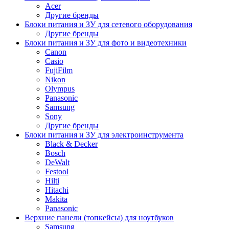
Acer
Другие бренды
Блоки питания и ЗУ для сетевого оборудования
Другие бренды
Блоки питания и ЗУ для фото и видеотехники
Canon
Casio
FujiFilm
Nikon
Olympus
Panasonic
Samsung
Sony
Другие бренды
Блоки питания и ЗУ для электроинструмента
Black & Decker
Bosch
DeWalt
Festool
Hilti
Hitachi
Makita
Panasonic
Верхние панели (топкейсы) для ноутбуков
Samsung