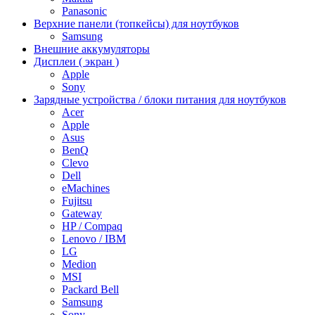
Panasonic
Верхние панели (топкейсы) для ноутбуков
Samsung
Внешние аккумуляторы
Дисплеи ( экран )
Apple
Sony
Зарядные устройства / блоки питания для ноутбуков
Acer
Apple
Asus
BenQ
Clevo
Dell
eMachines
Fujitsu
Gateway
HP / Compaq
Lenovo / IBM
LG
Medion
MSI
Packard Bell
Samsung
Sony