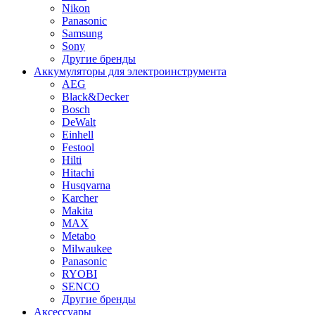
Nikon
Panasonic
Samsung
Sony
Другие бренды
Аккумуляторы для электроинструмента
AEG
Black&Decker
Bosch
DeWalt
Einhell
Festool
Hilti
Hitachi
Husqvarna
Karcher
Makita
MAX
Metabo
Milwaukee
Panasonic
RYOBI
SENCO
Другие бренды
Аксессуары