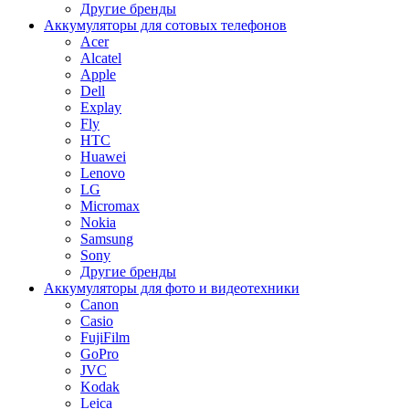
Другие бренды
Аккумуляторы для сотовых телефонов
Acer
Alcatel
Apple
Dell
Explay
Fly
HTC
Huawei
Lenovo
LG
Micromax
Nokia
Samsung
Sony
Другие бренды
Аккумуляторы для фото и видеотехники
Canon
Casio
FujiFilm
GoPro
JVC
Kodak
Leica