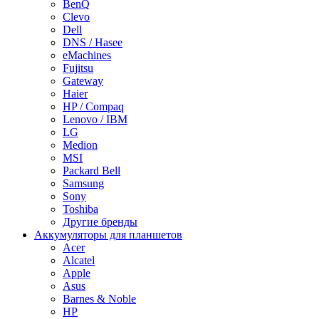
BenQ
Clevo
Dell
DNS / Hasee
eMachines
Fujitsu
Gateway
Haier
HP / Compaq
Lenovo / IBM
LG
Medion
MSI
Packard Bell
Samsung
Sony
Toshiba
Другие бренды
Аккумуляторы для планшетов
Acer
Alcatel
Apple
Asus
Barnes & Noble
HP