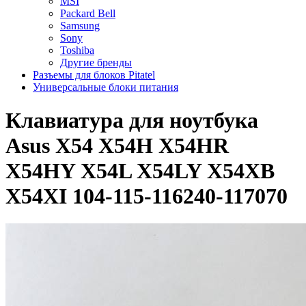
MSI
Packard Bell
Samsung
Sony
Toshiba
Другие бренды
Разъемы для блоков Pitatel
Универсальные блоки питания
Клавиатура для ноутбука
Asus X54 X54H X54HR
X54HY X54L X54LY X54XB
X54XI 104-115-116240-117070