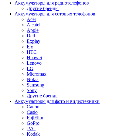
Аккумуляторы для радиотелефонов
Другие бренды
Аккумуляторы для сотовых телефонов
Acer
Alcatel
Apple
Dell
Explay
Fly
HTC
Huawei
Lenovo
LG
Micromax
Nokia
Samsung
Sony
Другие бренды
Аккумуляторы для фото и видеотехники
Canon
Casio
FujiFilm
GoPro
JVC
Kodak