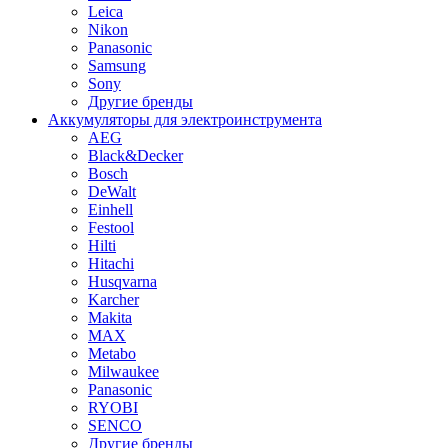
Leica
Nikon
Panasonic
Samsung
Sony
Другие бренды
Аккумуляторы для электроинструмента
AEG
Black&Decker
Bosch
DeWalt
Einhell
Festool
Hilti
Hitachi
Husqvarna
Karcher
Makita
MAX
Metabo
Milwaukee
Panasonic
RYOBI
SENCO
Другие бренды