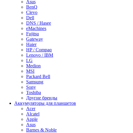
Asus
BenQ
Clevo
Dell
DNS / Hasee
eMachines
Fujitsu
Gateway
Haier
HP / Compaq
Lenovo / IBM
LG
Medion
MSI
Packard Bell
Samsung
Sony
Toshiba
Другие бренды
Аккумуляторы для планшетов
Acer
Alcatel
Apple
Asus
Barnes & Noble