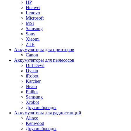
HP
Huawei
Lenovo
Microsoft
MSI
Samsung
Sony
Xiaomi
ZTE
Аккумуляторы для принтеров
Canon
Аккумуляторы для пылесосов
Dirt Devil
Dyson
iRobot
Karcher
Neato
Philips
Samsung
Xrobot
Другие бренды
Аккумуляторы для радиостанций
Alinco
Kenwood
Другие бренды