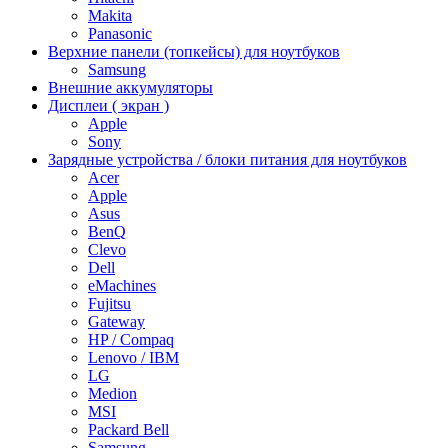
Makita
Panasonic
Верхние панели (топкейсы) для ноутбуков
Samsung
Внешние аккумуляторы
Дисплеи ( экран )
Apple
Sony
Зарядные устройства / блоки питания для ноутбуков
Acer
Apple
Asus
BenQ
Clevo
Dell
eMachines
Fujitsu
Gateway
HP / Compaq
Lenovo / IBM
LG
Medion
MSI
Packard Bell
Samsung