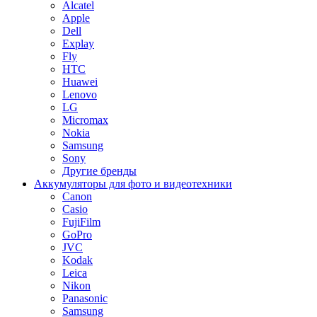
Alcatel
Apple
Dell
Explay
Fly
HTC
Huawei
Lenovo
LG
Micromax
Nokia
Samsung
Sony
Другие бренды
Аккумуляторы для фото и видеотехники
Canon
Casio
FujiFilm
GoPro
JVC
Kodak
Leica
Nikon
Panasonic
Samsung