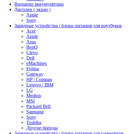
Внешние аккумуляторы
Дисплеи ( экран )
Apple
Sony
Зарядные устройства / блоки питания для ноутбуков
Acer
Apple
Asus
BenQ
Clevo
Dell
eMachines
Fujitsu
Gateway
HP / Compaq
Lenovo / IBM
LG
Medion
MSI
Packard Bell
Samsung
Sony
Toshiba
Другие бренды
Зарядные устройства / блоки питания для планшетов