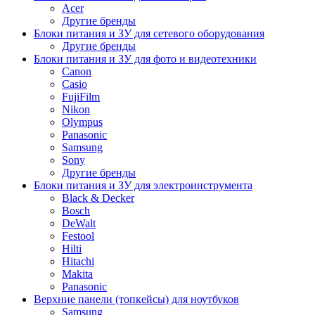
Acer
Другие бренды
Блоки питания и ЗУ для сетевого оборудования
Другие бренды
Блоки питания и ЗУ для фото и видеотехники
Canon
Casio
FujiFilm
Nikon
Olympus
Panasonic
Samsung
Sony
Другие бренды
Блоки питания и ЗУ для электроинструмента
Black & Decker
Bosch
DeWalt
Festool
Hilti
Hitachi
Makita
Panasonic
Верхние панели (топкейсы) для ноутбуков
Samsung