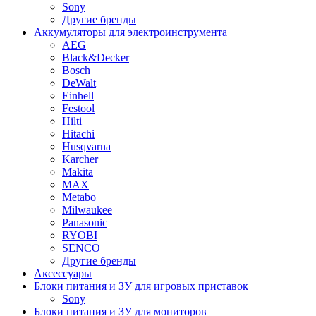
Sony
Другие бренды
Аккумуляторы для электроинструмента
AEG
Black&Decker
Bosch
DeWalt
Einhell
Festool
Hilti
Hitachi
Husqvarna
Karcher
Makita
MAX
Metabo
Milwaukee
Panasonic
RYOBI
SENCO
Другие бренды
Аксессуары
Блоки питания и ЗУ для игровых приставок
Sony
Блоки питания и ЗУ для мониторов