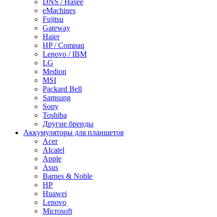
DNS / Hasee
eMachines
Fujitsu
Gateway
Haier
HP / Compaq
Lenovo / IBM
LG
Medion
MSI
Packard Bell
Samsung
Sony
Toshiba
Другие бренды
Аккумуляторы для планшетов
Acer
Alcatel
Apple
Asus
Barnes & Noble
HP
Huawei
Lenovo
Microsoft