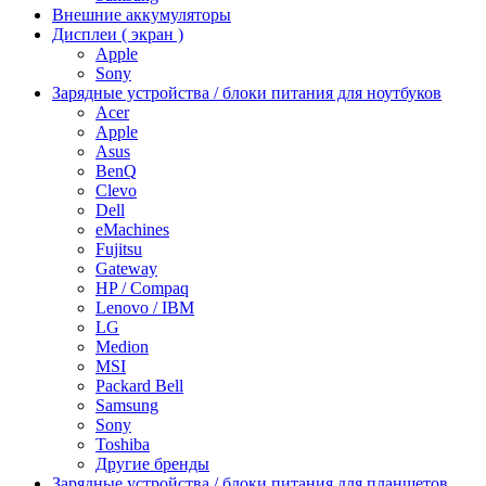
Внешние аккумуляторы
Дисплеи ( экран )
Apple
Sony
Зарядные устройства / блоки питания для ноутбуков
Acer
Apple
Asus
BenQ
Clevo
Dell
eMachines
Fujitsu
Gateway
HP / Compaq
Lenovo / IBM
LG
Medion
MSI
Packard Bell
Samsung
Sony
Toshiba
Другие бренды
Зарядные устройства / блоки питания для планшетов