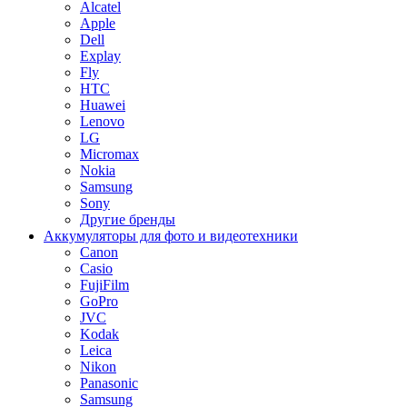
Alcatel
Apple
Dell
Explay
Fly
HTC
Huawei
Lenovo
LG
Micromax
Nokia
Samsung
Sony
Другие бренды
Аккумуляторы для фото и видеотехники
Canon
Casio
FujiFilm
GoPro
JVC
Kodak
Leica
Nikon
Panasonic
Samsung