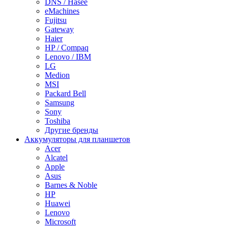
DNS / Hasee
eMachines
Fujitsu
Gateway
Haier
HP / Compaq
Lenovo / IBM
LG
Medion
MSI
Packard Bell
Samsung
Sony
Toshiba
Другие бренды
Аккумуляторы для планшетов
Acer
Alcatel
Apple
Asus
Barnes & Noble
HP
Huawei
Lenovo
Microsoft