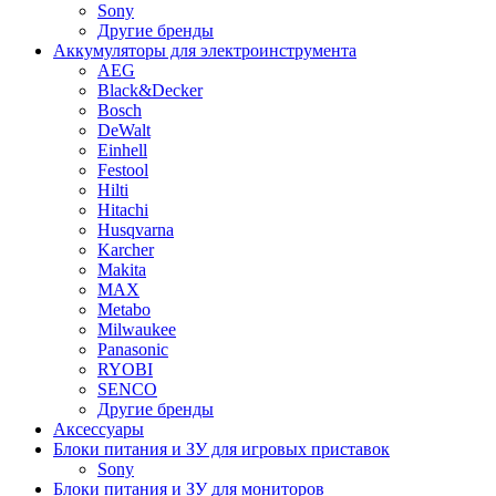
Sony
Другие бренды
Аккумуляторы для электроинструмента
AEG
Black&Decker
Bosch
DeWalt
Einhell
Festool
Hilti
Hitachi
Husqvarna
Karcher
Makita
MAX
Metabo
Milwaukee
Panasonic
RYOBI
SENCO
Другие бренды
Аксессуары
Блоки питания и ЗУ для игровых приставок
Sony
Блоки питания и ЗУ для мониторов