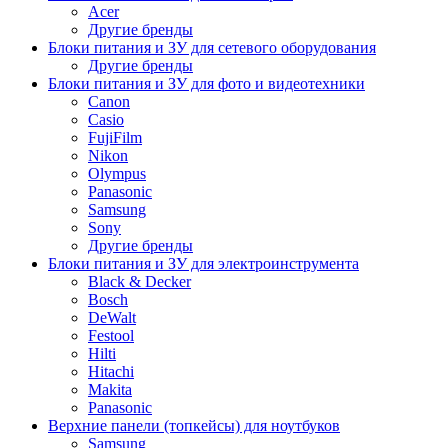
Acer
Другие бренды
Блоки питания и ЗУ для сетевого оборудования
Другие бренды
Блоки питания и ЗУ для фото и видеотехники
Canon
Casio
FujiFilm
Nikon
Olympus
Panasonic
Samsung
Sony
Другие бренды
Блоки питания и ЗУ для электроинструмента
Black & Decker
Bosch
DeWalt
Festool
Hilti
Hitachi
Makita
Panasonic
Верхние панели (топкейсы) для ноутбуков
Samsung