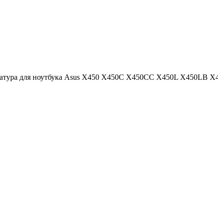
атура для ноутбука Asus X450 X450C X450CC X450L X450LB X4