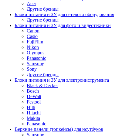
Acer
Другие бренды
Блоки питания и ЗУ для сетевого оборудования
Другие бренды
Блоки питания и ЗУ для фото и видеотехники
Canon
Casio
FujiFilm
Nikon
Olympus
Panasonic
Samsung
Sony
Другие бренды
Блоки питания и ЗУ для электроинструмента
Black & Decker
Bosch
DeWalt
Festool
Hilti
Hitachi
Makita
Panasonic
Верхние панели (топкейсы) для ноутбуков
Samsung