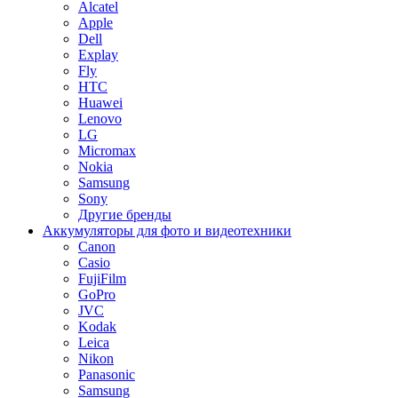
Alcatel
Apple
Dell
Explay
Fly
HTC
Huawei
Lenovo
LG
Micromax
Nokia
Samsung
Sony
Другие бренды
Аккумуляторы для фото и видеотехники
Canon
Casio
FujiFilm
GoPro
JVC
Kodak
Leica
Nikon
Panasonic
Samsung