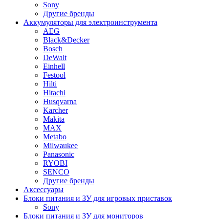
Sony
Другие бренды
Аккумуляторы для электроинструмента
AEG
Black&Decker
Bosch
DeWalt
Einhell
Festool
Hilti
Hitachi
Husqvarna
Karcher
Makita
MAX
Metabo
Milwaukee
Panasonic
RYOBI
SENCO
Другие бренды
Аксессуары
Блоки питания и ЗУ для игровых приставок
Sony
Блоки питания и ЗУ для мониторов