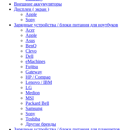
Внешние аккумуляторы
Дисплеи ( экран )
Apple
Sony
Зарядные устройства / блоки питания для ноутбуков
Acer
Apple
Asus
BenQ
Clevo
Dell
eMachines
Fujitsu
Gateway
HP / Compaq
Lenovo / IBM
LG
Medion
MSI
Packard Bell
Samsung
Sony
Toshiba
Другие бренды
Зарядные устройства / блоки питания для планшетов