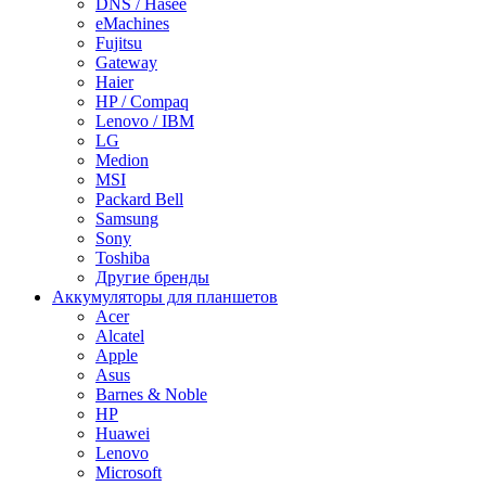
DNS / Hasee
eMachines
Fujitsu
Gateway
Haier
HP / Compaq
Lenovo / IBM
LG
Medion
MSI
Packard Bell
Samsung
Sony
Toshiba
Другие бренды
Аккумуляторы для планшетов
Acer
Alcatel
Apple
Asus
Barnes & Noble
HP
Huawei
Lenovo
Microsoft