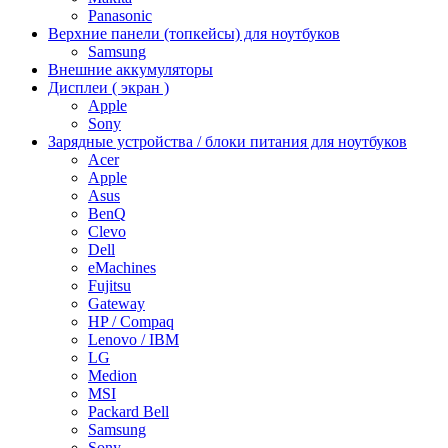
Panasonic
Верхние панели (топкейсы) для ноутбуков
Samsung
Внешние аккумуляторы
Дисплеи ( экран )
Apple
Sony
Зарядные устройства / блоки питания для ноутбуков
Acer
Apple
Asus
BenQ
Clevo
Dell
eMachines
Fujitsu
Gateway
HP / Compaq
Lenovo / IBM
LG
Medion
MSI
Packard Bell
Samsung
Sony