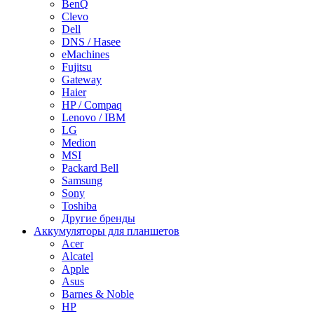
BenQ
Clevo
Dell
DNS / Hasee
eMachines
Fujitsu
Gateway
Haier
HP / Compaq
Lenovo / IBM
LG
Medion
MSI
Packard Bell
Samsung
Sony
Toshiba
Другие бренды
Аккумуляторы для планшетов
Acer
Alcatel
Apple
Asus
Barnes & Noble
HP