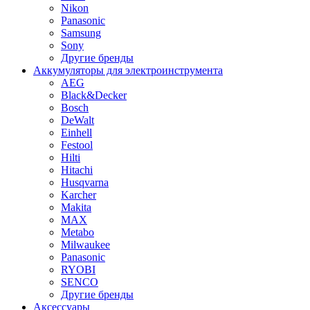
Nikon
Panasonic
Samsung
Sony
Другие бренды
Аккумуляторы для электроинструмента
AEG
Black&Decker
Bosch
DeWalt
Einhell
Festool
Hilti
Hitachi
Husqvarna
Karcher
Makita
MAX
Metabo
Milwaukee
Panasonic
RYOBI
SENCO
Другие бренды
Аксессуары