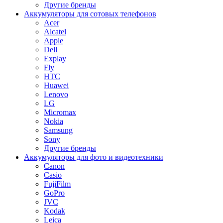
Другие бренды
Аккумуляторы для сотовых телефонов
Acer
Alcatel
Apple
Dell
Explay
Fly
HTC
Huawei
Lenovo
LG
Micromax
Nokia
Samsung
Sony
Другие бренды
Аккумуляторы для фото и видеотехники
Canon
Casio
FujiFilm
GoPro
JVC
Kodak
Leica